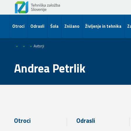
Otroci
Odrasli
Šola
Znižano
Življenje in tehnika
Za
»
»
»
Avtorji
Andrea Petrlik
Otroci
Odrasli