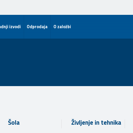
dnji izvodi
Odprodaja
O založbi
Šola
Življenje in tehnika