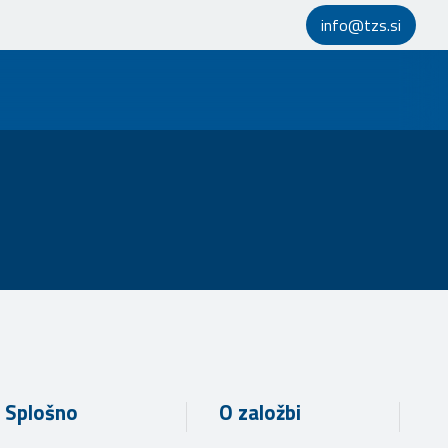
info@tzs.si
Splošno
O založbi