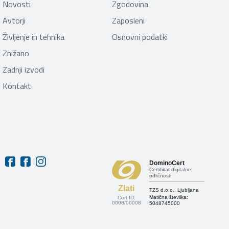
Novosti
Zgodovina
Avtorji
Zaposleni
Življenje in tehnika
Osnovni podatki
Znižano
Zadnji izvodi
Kontakt
DominoCert
Certifikat digitalne
odličnosti
Zlati
TZS d.o.o., Ljubljana
Matična številka:
Cert ID:
0008/00008
5048745000