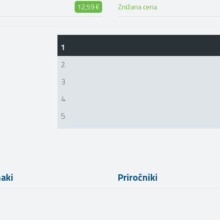
12,59 €
Znižana cena
1
2
3
4
5
naki
Priročniki