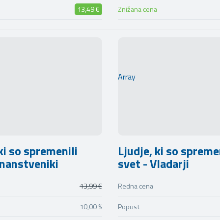
13,49 €
Znižana cena
Array
ki so spremenili
Ljudje, ki so spreme
Znanstveniki
svet - Vladarji
13,99 €
Redna cena
10,00 %
Popust