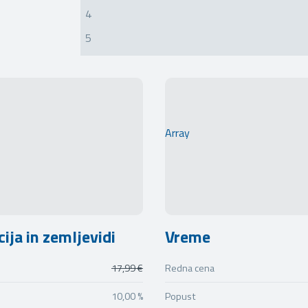
4
5
Array
ija in zemljevidi
Vreme
17,99 €
Redna cena
10,00 %
Popust