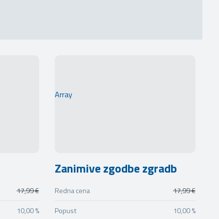
Array
Zanimive zgodbe zgradb
17,99 €
Redna cena
17,99 €
10,00 %
Popust
10,00 %