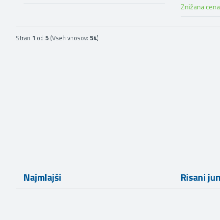
Znižana cena
Stran
1
od
5
(Vseh vnosov:
54
)
Najmlajši
Risani ju