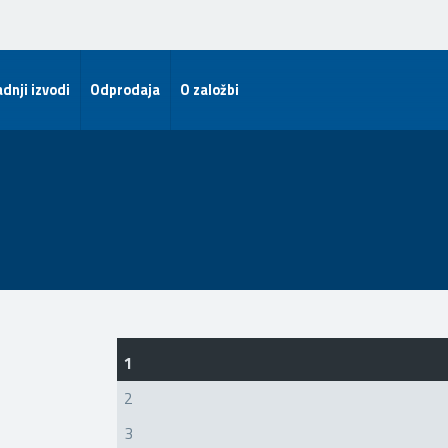
dnji izvodi
Odprodaja
O založbi
1
2
3