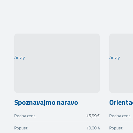
Array
Array
Spoznavajmo naravo
Orientac
Redna cena
16,99 €
Redna cena
Popust
10,00 %
Popust