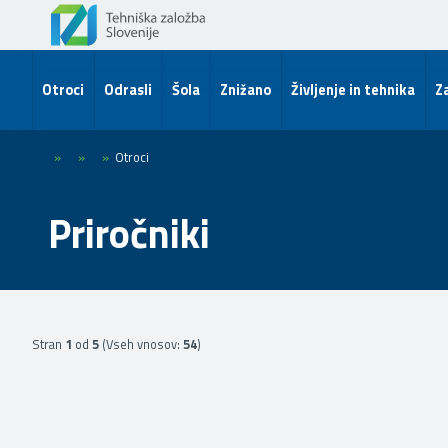
Otroci
Odrasli
Šola
Znižano
Življenje in tehnika
Za
»
»
»
Otroci
Priročniki
Stran
1
od
5
(Vseh vnosov:
54
)