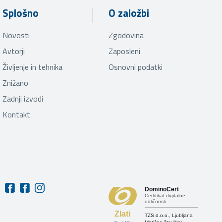
Splošno
O založbi
Novosti
Zgodovina
Avtorji
Zaposleni
Življenje in tehnika
Osnovni podatki
Znižano
Zadnji izvodi
Kontakt
DominoCert
Certifikat digitalne
odličnosti
Zlati
TZS d.o.o., Ljubljana