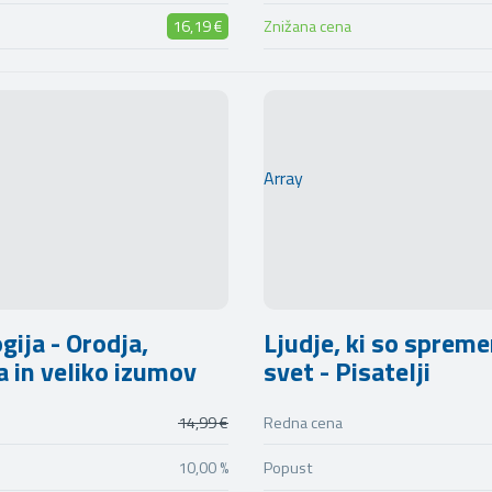
16,19 €
Znižana cena
Array
gija - Orodja,
Ljudje, ki so spreme
a in veliko izumov
svet - Pisatelji
14,99 €
Redna cena
10,00 %
Popust