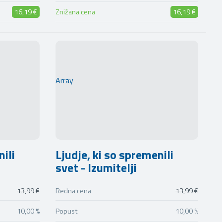
16,19 €
Znižana cena
16,19 €
Array
nili
Ljudje, ki so spremenili
svet - Izumitelji
13,99 €
Redna cena
13,99 €
10,00 %
Popust
10,00 %