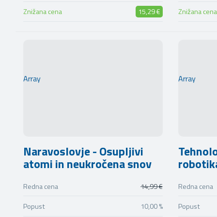
Znižana cena
15,29 €
Znižana cena
Array
Array
Naravoslovje - Osupljivi
Tehnolo
atomi in neukročena snov
robotik
Redna cena
14,99 €
Redna cena
Popust
10,00 %
Popust