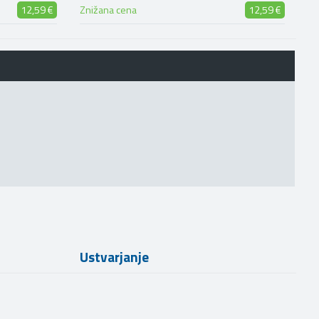
12,59 €
Znižana cena
12,59 €
Ustvarjanje