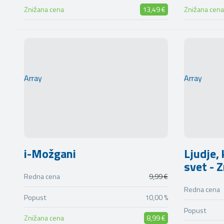
Znižana cena
13,49 €
Znižana cena
Array
Array
i-Možgani
Ljudje, 
svet - 
Redna cena
9,99 €
Redna cena
Popust
10,00 %
Popust
Znižana cena
8,99 €