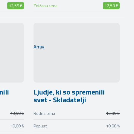
12,59 €
Znižana cena
12,59 €
Array
nili
Ljudje, ki so spremenili
svet - Skladatelji
13,99 €
Redna cena
13,99 €
10,00 %
Popust
10,00 %