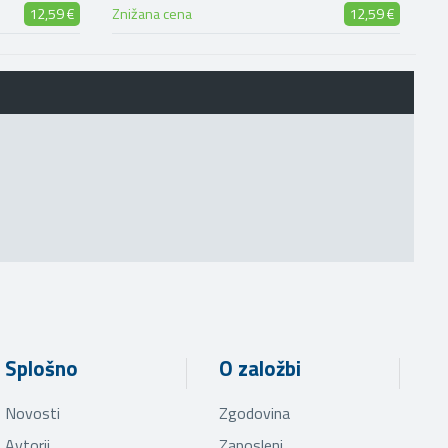
12,59 €
Znižana cena
12,59 €
Splošno
O založbi
Novosti
Zgodovina
Avtorji
Zaposleni