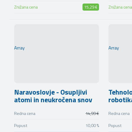
Znižana cena
15,29 €
Znižana cena
Array
Array
Naravoslovje - Osupljivi
Tehnolo
atomi in neukročena snov
robotik
Redna cena
14,99 €
Redna cena
Popust
10,00 %
Popust