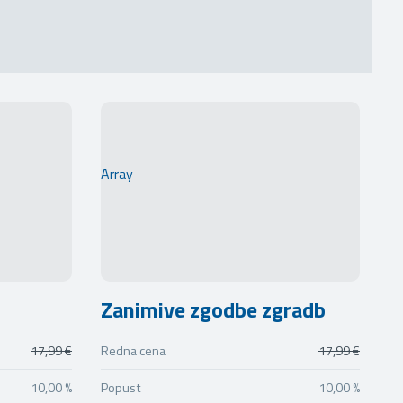
Array
Zanimive zgodbe zgradb
17,99 €
Redna cena
17,99 €
10,00 %
Popust
10,00 %