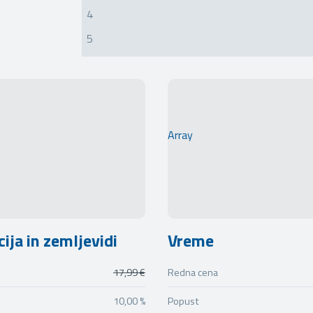
4
5
Array
ija in zemljevidi
Vreme
17,99 €
Redna cena
10,00 %
Popust