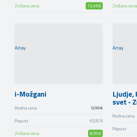
Znižana cena
13,49 €
Znižana cena
Array
Array
i-Možgani
Ljudje, 
svet - 
Redna cena
9,99 €
Redna cena
Popust
10,00 %
Popust
Znižana cena
8,99 €