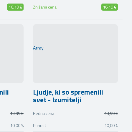
16,19 €
Znižana cena
16,19 €
Array
nili
Ljudje, ki so spremenili
svet - Izumitelji
13,99 €
Redna cena
13,99 €
10,00 %
Popust
10,00 %