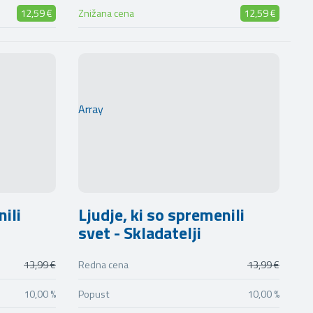
12,59 €
Znižana cena
12,59 €
Array
nili
Ljudje, ki so spremenili
svet - Skladatelji
13,99 €
Redna cena
13,99 €
10,00 %
Popust
10,00 %