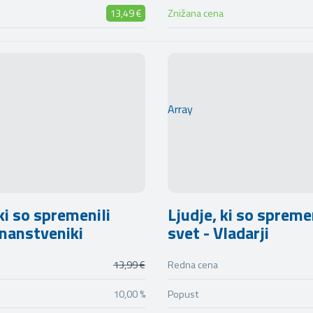
13,49 €
Znižana cena
Array
ki so spremenili
Ljudje, ki so spreme
Znanstveniki
svet - Vladarji
13,99 €
Redna cena
10,00 %
Popust