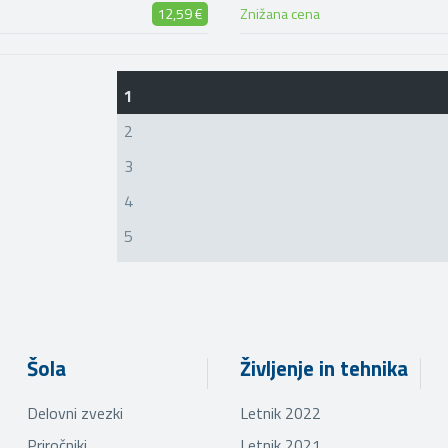
12,59 €
Znižana cena
1
2
3
4
5
Šola
Življenje in tehnika
Delovni zvezki
Letnik 2022
Priročniki
Letnik 2021