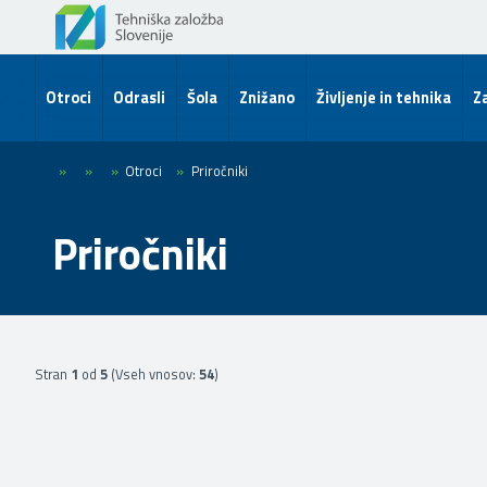
Otroci
Odrasli
Šola
Znižano
Življenje in tehnika
Za
»
»
»
Otroci
»
Priročniki
Priročniki
Stran
1
od
5
(Vseh vnosov:
54
)