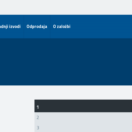
dnji izvodi
Odprodaja
O založbi
1
2
3