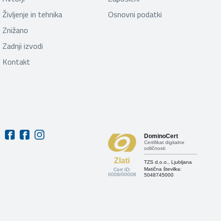
Življenje in tehnika
Osnovni podatki
Znižano
Zadnji izvodi
Kontakt
DominoCert
Certifikat digitalne
odličnosti
Zlati
TZS d.o.o., Ljubljana
Matična številka:
Cert ID:
0008/00008
5048745000