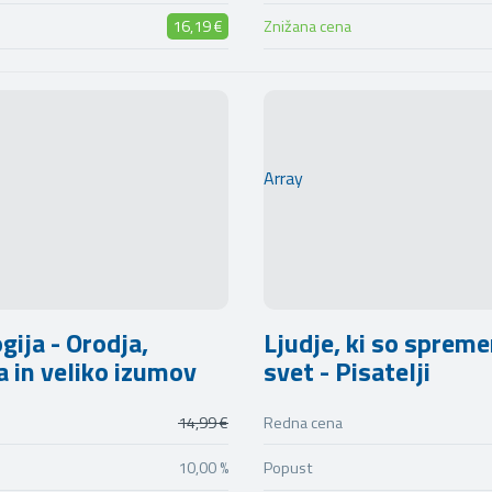
16,19 €
Znižana cena
Array
gija - Orodja,
Ljudje, ki so spreme
a in veliko izumov
svet - Pisatelji
14,99 €
Redna cena
10,00 %
Popust