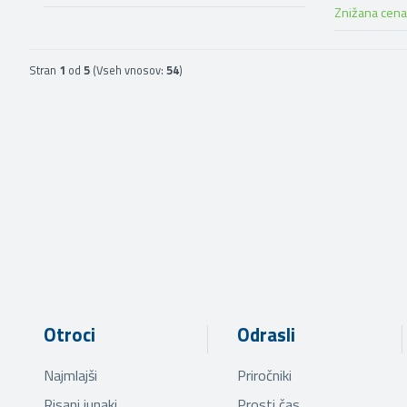
Znižana cena
Stran
1
od
5
(Vseh vnosov:
54
)
Otroci
Odrasli
Najmlajši
Priročniki
Risani junaki
Prosti čas