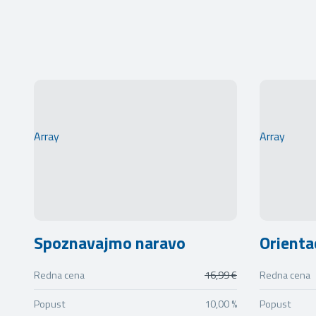
Array
Array
Spoznavajmo naravo
Orientac
Redna cena
16,99 €
Redna cena
Popust
10,00 %
Popust