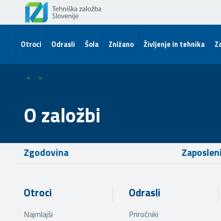
Otroci
Odrasli
Šola
Znižano
Življenje in tehnika
Za
»
»
O založbi
Zgodovina
Zaposlen
Otroci
Odrasli
Najmlajši
Priročniki