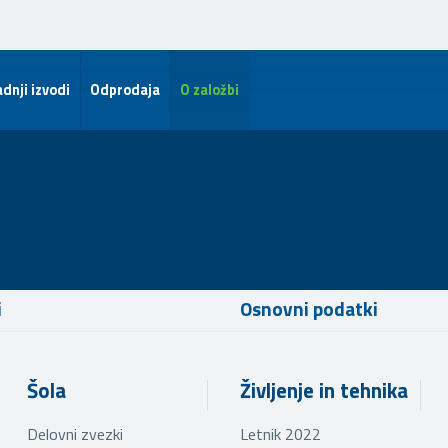
dnji izvodi
Odprodaja
O založbi
i
Osnovni podatki
Šola
Življenje in tehnika
Delovni zvezki
Letnik 2022