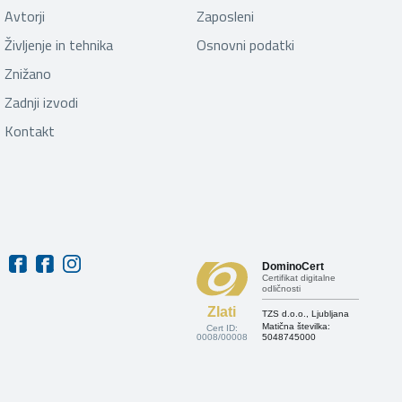
Avtorji
Zaposleni
Življenje in tehnika
Osnovni podatki
Znižano
Zadnji izvodi
Kontakt
DominoCert
Certifikat digitalne
odličnosti
Zlati
TZS d.o.o., Ljubljana
Matična številka:
Cert ID:
0008/00008
5048745000