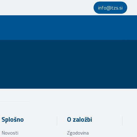
info@tzs.si
Splošno
O založbi
Novosti
Zgodovina