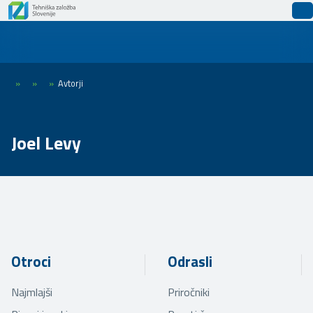
»
»
»
Avtorji
Joel Levy
Otroci
Odrasli
Najmlajši
Priročniki