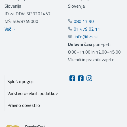
Slovenija
Slovenija
ID za DDV: SI39201457
MŠ: 5048745000
080 17 90
Več
»
01 479 02 11
info@tzs.si
Delovni čas:
pon–pet:
8.00–11.00 in 12.00–15.00
Vikendi in prazniki zaprto
Splošni pogoji
Varstvo osebnih podatkov
Pravno obvestilo
DominoCert