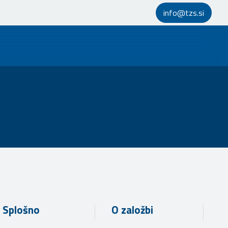
info@tzs.si
Splošno
O založbi