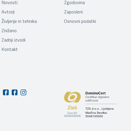
Novosti
Zgodovina
Avtorji
Zaposleni
Življenje in tehnika
Osnovni podatki
Znižano
Zadnji izvodi
Kontakt
DominoCert
Certifikat digitalne
odličnosti
Zlati
TZS d.o.o., Ljubljana
Matična številka:
Cert ID:
0008/00008
5048745000