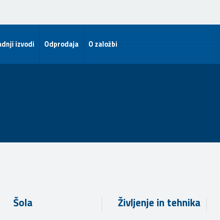
dnji izvodi
Odprodaja
O založbi
Šola
Življenje in tehnika