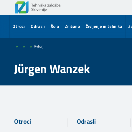
Otroci
Odrasli
Šola
Znižano
Življenje in tehnika
Za
»
»
»
Avtorji
Jürgen Wanzek
Otroci
Odrasli