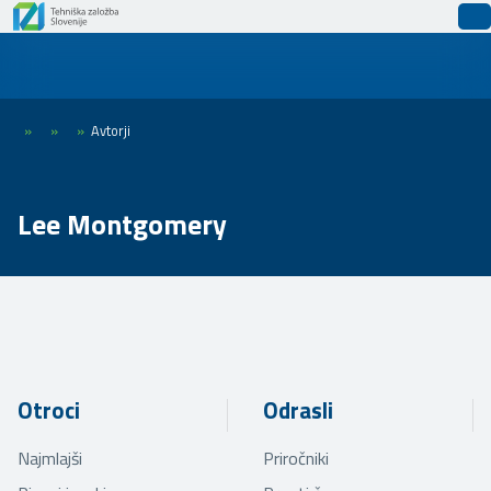
»
»
»
Avtorji
Lee Montgomery
Otroci
Odrasli
Najmlajši
Priročniki