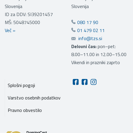
Slovenija
Slovenija
ID za DDV: SI39201457
MŠ: 5048745000
080 17 90
Več
»
01 479 02 11
info@tzs.si
Delovni čas:
pon–pet:
8.00–11.00 in 12.00–15.00
Vikendi in prazniki zaprto
Splošni pogoji
Varstvo osebnih podatkov
Pravno obvestilo
DominoCert