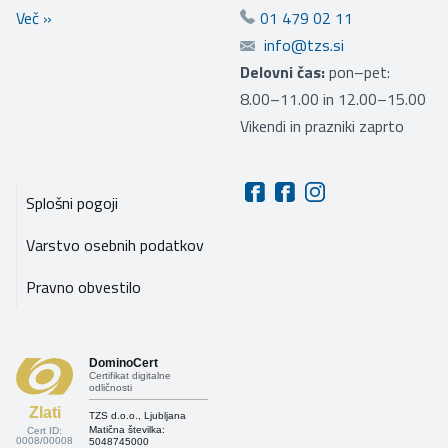
Več
»
01 479 02 11
info@tzs.si
Delovni čas:
pon–pet:
8.00–11.00 in 12.00–15.00
Vikendi in prazniki zaprto
Splošni pogoji
Varstvo osebnih podatkov
Pravno obvestilo
DominoCert
Certifikat digitalne
odličnosti
Zlati
TZS d.o.o., Ljubljana
Matična številka:
Cert ID:
0008/00008
5048745000