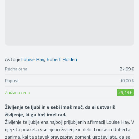
Avtorji:
Louise Hay
,
Robert Holden
Redna cena
27,99 €
Popust
10,00 %
Znižana cena
25,19 €
Življenje te ljubi in v sebi imaš moč, da si ustvariš
življenje, ki ga boš imel rad.
Življenje te ljubije ena najbolj priljubljenih afirmacij Louise Hay. V
njej sta povzeta vse njeno življenje in delo. Louise in Roberta
zanima, kaj ta stavek pravzaprav pomeni; ugotavljata, da se