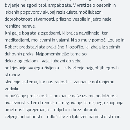
življenje ne zgodi tebi, ampak zate. V vrsti zelo osebnih in
iskrenih pogovorov skupaj raziskujeta moč ljubezni,
dobrohotnost stvarnosti, prijazno vesolje in jedro naše
resnične narave.
Knjiga je bogata z zgodbami, ki bralca navdihnejo, ter
meditacijami, molitvami in vajami, ki so mu v pomoč. Louise in
Robert predstavljata praktično filozofijo, ki izhaja iz sedmih
duhovnih praks. Najpomembnejše teme so:
delo z ogledalom– vaja ljubezni do sebe
potrjevanje svojega življenja – zdravljenje najglobljih egovih
strahov
sledenje tistemu, kar nas radosti – zaupanje notranjemu
vodniku
odpuščanje preteklosti – priznanje naše izvirne nedolžnosti
hvaležnost v tem trenutku – negovanje temeljnega zaupanja
umetnost sprejemanja – odprto in brez obramb
celjenje prihodnosti – odločitev za ljubezen namesto strahu.