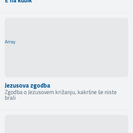
E na kubik
Array
Jezusova zgodba
Zgodba o Jezusovem križanju, kakršne še niste
brali