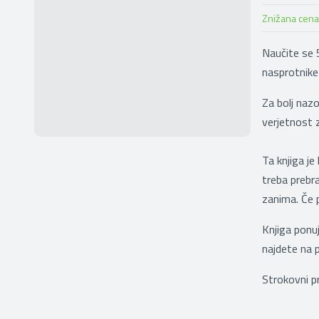
Znižana cena
Naučite se 5
nasprotnike 
Za bolj nazo
verjetnost 
Ta knjiga je 
treba prebra
zanima. Če 
Knjiga ponuj
najdete na 
Strokovni pr