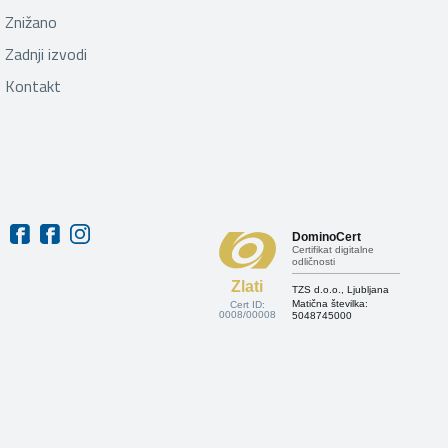
Znižano
Zadnji izvodi
Kontakt
DominoCert
Certifikat digitalne
odličnosti
Zlati
TZS d.o.o., Ljubljana
Matična številka:
Cert ID:
0008/00008
5048745000