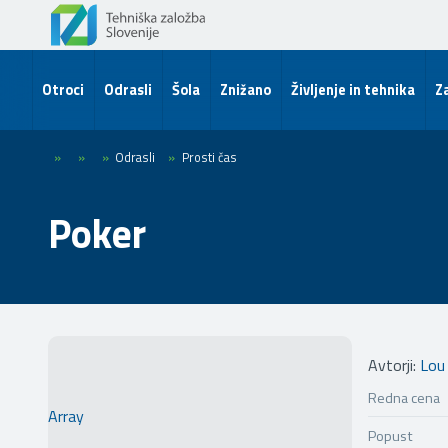
Otroci
Odrasli
Šola
Znižano
Življenje in tehnika
Za
»
»
»
Odrasli
»
Prosti čas
Poker
Avtorji:
Lou 
Redna cena
Array
Popust