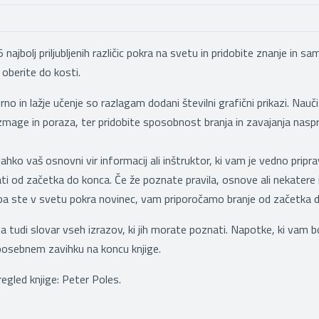
 najbolj priljubljenih različic pokra na svetu in pridobite znanje in
oberite do kosti.
rno in lažje učenje so razlagam dodani številni grafični prikazi. Nauči
zmage in poraza, ter pridobite sposobnost branja in zavajanja naspr
lahko vaš osnovni vir informacij ali inštruktor, ki vam je vedno pripravl
ti od začetka do konca. Če že poznate pravila, osnove ali nekatere ide
pa ste v svetu pokra novinec, vam priporočamo branje od začetka 
a tudi slovar vseh izrazov, ki jih morate poznati. Napotke, ki vam bo
posebnem zavihku na koncu knjige.
egled knjige: Peter Poles.