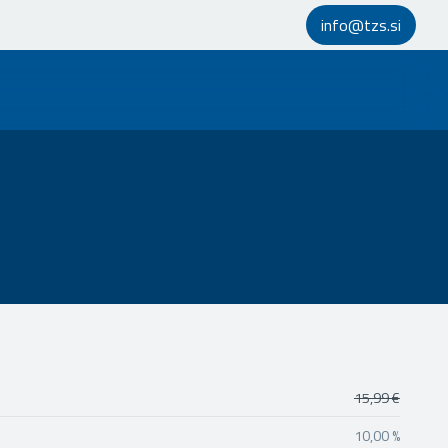
info@tzs.si
15,99 €
10,00 %