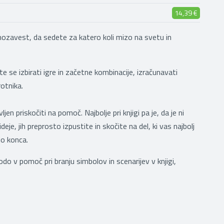
14,39 €
 samozavest, da sedete za katero koli mizo na svetu in
te se izbirati igre in začetne kombinacije, izračunavati
otnika.
jen priskočiti na pomoč. Najbolje pri knjigi pa je, da je ni
je, jih preprosto izpustite in skočite na del, ki vas najbolj
do konca.
do v pomoč pri branju simbolov in scenarijev v knjigi,