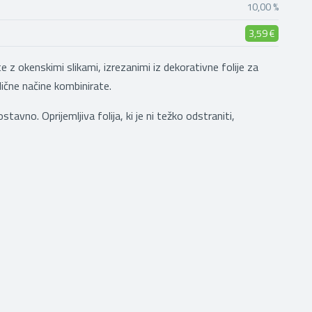
10,00 %
3,59 €
 z okenskimi slikami, izrezanimi iz dekorativne folije za
zlične načine kombinirate.
avno. Oprijemljiva folija, ki je ni težko odstraniti,