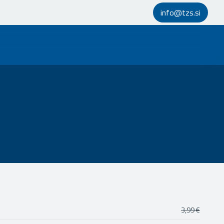
info@tzs.si
3,99 €