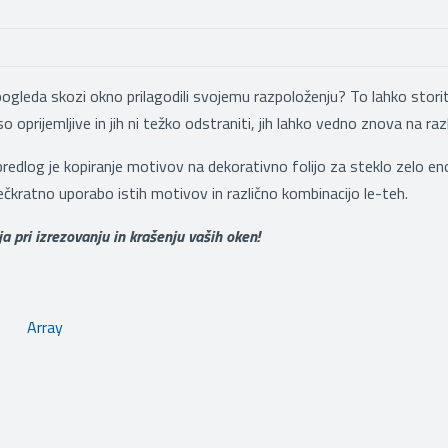
pogleda skozi okno prilagodili svojemu razpoloženju? To lahko storite
so oprijemljive in jih ni težko odstraniti, jih lahko vedno znova na ra
edlog je kopiranje motivov na dekorativno folijo za steklo zelo enost
kratno uporabo istih motivov in različno kombinacijo le-teh.
ja pri izrezovanju in krašenju vaših oken!
Array