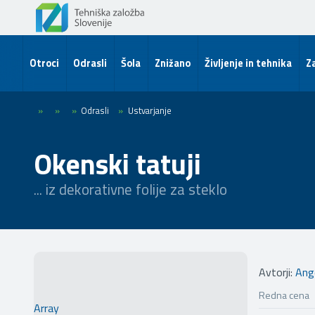
Otroci
Odrasli
Šola
Znižano
Življenje in tehnika
Za
»
»
»
Odrasli
»
Ustvarjanje
Okenski tatuji
... iz dekorativne folije za steklo
Avtorji:
Ange
Redna cena
Array