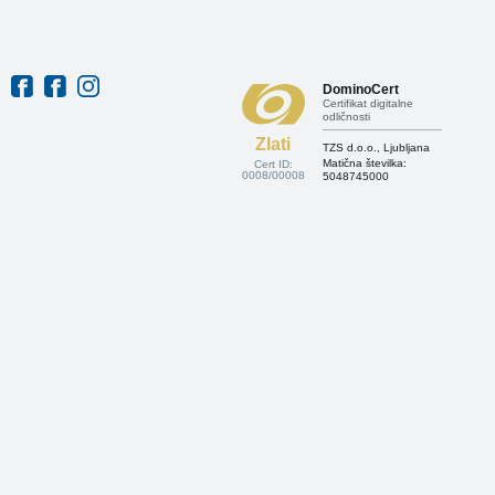
DominoCert
Certifikat digitalne
odličnosti
Zlati
TZS d.o.o., Ljubljana
Matična številka:
Cert ID:
0008/00008
5048745000