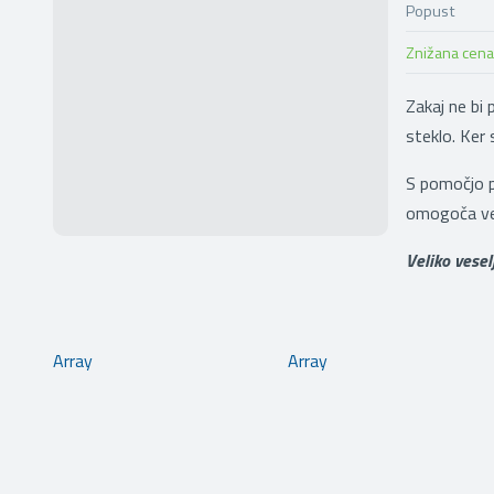
Popust
Znižana cena
Zakaj ne bi 
steklo. Ker 
S pomočjo pr
omogoča več
Veliko vesel
Array
Array