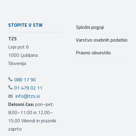
STOPITE V STIK
Splošni pogoji
TZS
Varstvo osebnih podatkov
Lepi pot 6
Pravno obvestilo
1000
Ljubljana
Slovenija
080 17 90
01 479 02 11
info@tzs.si
Delovni čas:
pon–pet:
8.00–11.00 in 12.00–
15.00 Vikendi in prazniki
zaprto