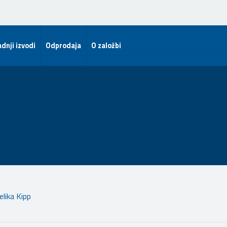
dnji izvodi
Odprodaja
O založbi
lika Kipp