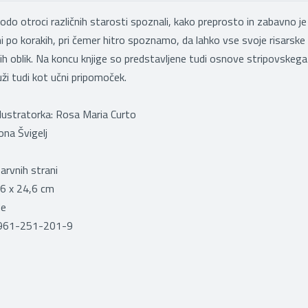
 bodo otroci različnih starosti spoznali, kako preprosto in zabavno je r
ni po korakih, pri čemer hitro spoznamo, da lahko vse svoje risarske
h oblik. Na koncu knjige so predstavljene tudi osnove stripovskega 
uži tudi kot učni pripomoček.
ilustratorka: Rosa Maria Curto
ona Švigelj
arvnih strani
6 x 24,6 cm
de
-961-251-201-9