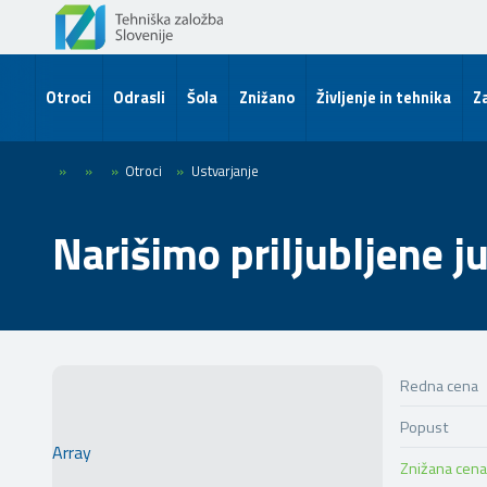
Otroci
Odrasli
Šola
Znižano
Življenje in tehnika
Za
»
»
»
Otroci
»
Ustvarjanje
Narišimo priljubljene j
Redna cena
Popust
Array
Znižana cena