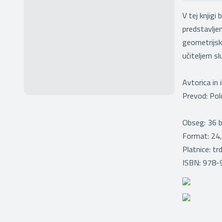
V tej knjigi
predstavlje
geometrijski
učiteljem sl
Avtorica in 
Prevod: Pol
Obseg: 36 b
Format: 24,
Platnice: tr
ISBN: 978