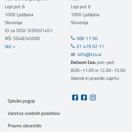
Lepi pot 6
Lepi pot 6
1000
Ljubljana
1000
Ljubljana
Slovenija
Slovenija
ID za DDV: SI39201457
MŠ: 5048745000
080 17 90
Več
»
01 479 02 11
info@tzs.si
Delovni čas:
pon–pet:
8.00–11.00 in 12.00–15.00
Vikendi in prazniki zaprto
Splošni pogoji
Varstvo osebnih podatkov
Pravno obvestilo