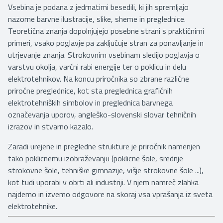
Vsebina je podana z jedrnatimi besedili, ki jih spremljajo
nazorne barvne ilustracije, slike, sheme in preglednice.
Teoretična znanja dopolnjujejo posebne strani s praktičnimi
primeri, vsako poglavje pa zaključuje stran za ponavljanje in
utrjevanje znanja. Strokovnim vsebinam sledijo poglavja o
varstvu okolja, varčni rabi energije ter o poklicu in delu
elektrotehnikov. Na koncu priročnika so zbrane različne
priročne preglednice, kot sta preglednica grafičnih
elektrotehniških simbolov in preglednica barvnega
označevanja uporov, angleško-slovenski slovar tehničnih
izrazov in stvarno kazalo.
Zaradi urejene in pregledne strukture je priročnik namenjen
tako poklicnemu izobraževanju (poklicne šole, srednje
strokovne šole, tehniške gimnazije, višje strokovne šole ...),
kot tudi uporabi v obrti ali industriji. V njem namreč zlahka
najdemo in izvemo odgovore na skoraj vsa vprašanja iz sveta
elektrotehnike.