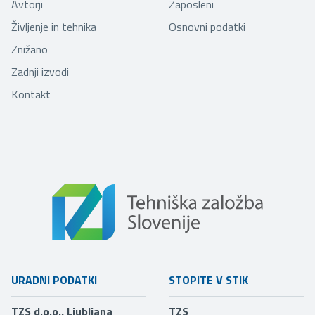
Avtorji
Zaposleni
Življenje in tehnika
Osnovni podatki
Znižano
Zadnji izvodi
Kontakt
URADNI PODATKI
STOPITE V STIK
TZS d.o.o., Ljubljana
TZS