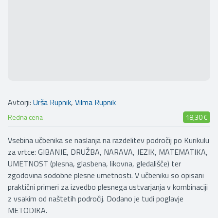
Avtorji:
Urša Rupnik
,
Vilma Rupnik
Redna cena
18,30 €
Vsebina učbenika se naslanja na razdelitev področij po Kurikulu
za vrtce: GIBANJE, DRUŽBA, NARAVA, JEZIK, MATEMATIKA,
UMETNOST (plesna, glasbena, likovna, gledališče) ter
zgodovina sodobne plesne umetnosti. V učbeniku so opisani
praktični primeri za izvedbo plesnega ustvarjanja v kombinaciji
z vsakim od naštetih področij. Dodano je tudi poglavje
METODIKA.