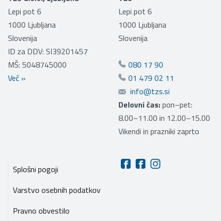
Lepi pot 6
Lepi pot 6
1000
Ljubljana
1000
Ljubljana
Slovenija
Slovenija
ID za DDV: SI39201457
MŠ: 5048745000
080 17 90
Več
»
01 479 02 11
info@tzs.si
Delovni čas:
pon–pet:
8.00–11.00 in 12.00–15.00
Vikendi in prazniki zaprto
Splošni pogoji
Varstvo osebnih podatkov
Pravno obvestilo