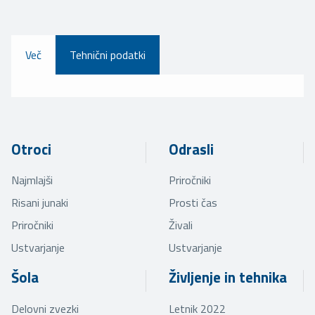
Več
Tehnični podatki
Otroci
Odrasli
Najmlajši
Priročniki
Risani junaki
Prosti čas
Priročniki
Živali
Ustvarjanje
Ustvarjanje
Šola
Življenje in tehnika
Delovni zvezki
Letnik 2022