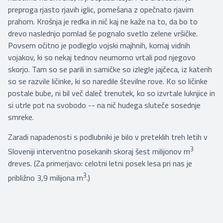
preproga rjasto rjavih iglic, pomešana z opečnato rjavim
prahom. Krošnja je redka in nič kaj ne kaže na to, da bo to
drevo naslednjo pomlad še pognalo svetlo zelene vršičke.
Povsem očitno je podleglo vojski majhnih, komaj vidnih
vojakov, ki so nekaj tednov neumorno vrtali pod njegovo
skorjo. Tam so se parili in samičke so izlegle jajčeca, iz katerih
so se razvile ličinke, ki so naredile številne rove. Ko so ličinke
postale bube, ni bil več daleč trenutek, ko so izvrtale luknjice in
si utrle pot na svobodo -- na nič hudega sluteče sosednje
smreke.
Zaradi napadenosti s podlubniki je bilo v preteklih treh letih v
3
Sloveniji interventno posekanih skoraj šest milijonov m
dreves. (Za primerjavo: celotni letni posek lesa pri nas je
3
približno 3,9 milijona m
.)