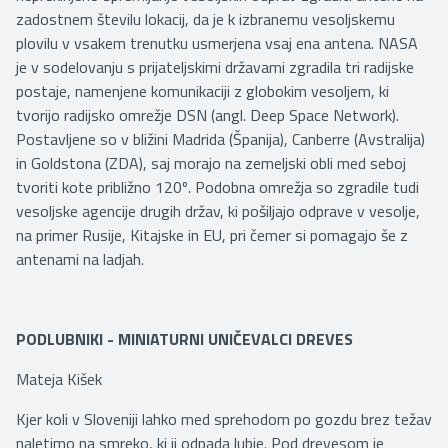
zadostnem številu lokacij, da je k izbranemu vesoljskemu
plovilu v vsakem trenutku usmerjena vsaj ena antena. NASA
je v sodelovanju s prijateljskimi državami zgradila tri radijske
postaje, namenjene komunikaciji z globokim vesoljem, ki
tvorijo radijsko omrežje DSN (angl. Deep Space Network).
Postavljene so v bližini Madrida (Španija), Canberre (Avstralija)
in Goldstona (ZDA), saj morajo na zemeljski obli med seboj
tvoriti kote približno 120º. Podobna omrežja so zgradile tudi
vesoljske agencije drugih držav, ki pošiljajo odprave v vesolje,
na primer Rusije, Kitajske in EU, pri čemer si pomagajo še z
antenami na ladjah.
PODLUBNIKI - MINIATURNI UNIČEVALCI DREVES
Mateja Kišek
Kjer koli v Sloveniji lahko med sprehodom po gozdu brez težav
naletimo na smreko, ki ji odpada lubje. Pod drevesom je