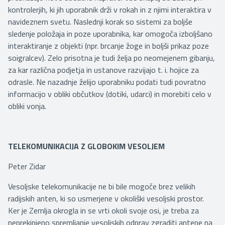
kontrolerjih, ki jih uporabnik drži v rokah in z njimi interaktira v
navideznem svetu. Naslednji korak so sistemi za boljše
sledenje položaja in poze uporabnika, kar omogoča izboljšano
interaktiranje z objekti (npr. brcanje žoge in boljši prikaz poze
soigralcev). Zelo prisotna je tudi želja po neomejenem gibanju,
za kar različna podjetja in ustanove razvijajo t. i. hojice za
odrasle. Ne nazadnje želijo uporabniku podati tudi povratno
informacijo v obliki občutkov (dotiki, udarci) in morebiti celo v
obliki vonja.
TELEKOMUNIKACIJA Z GLOBOKIM VESOLJEM
Peter Zidar
Vesoljske telekomunikacije ne bi bile mogoče brez velikih
radijskih anten, ki so usmerjene v okoliški vesoljski prostor.
Ker je Zemlja okrogla in se vrti okoli svoje osi, je treba za
neprekinjeno spremljanje vesoljskih odprav zgraditi antene na