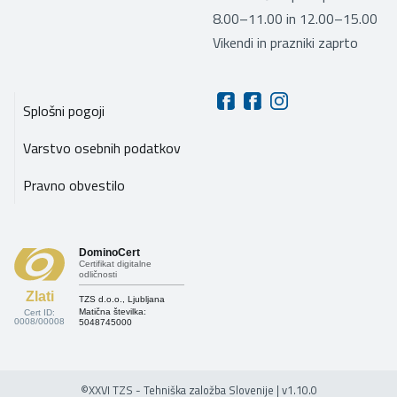
8.00–11.00 in 12.00–15.00
Vikendi in prazniki zaprto
Splošni pogoji
Varstvo osebnih podatkov
Pravno obvestilo
DominoCert
Certifikat digitalne
odličnosti
Zlati
TZS d.o.o., Ljubljana
Matična številka:
Cert ID:
0008/00008
5048745000
©XXVI TZS - Tehniška založba Slovenije | v1.10.0