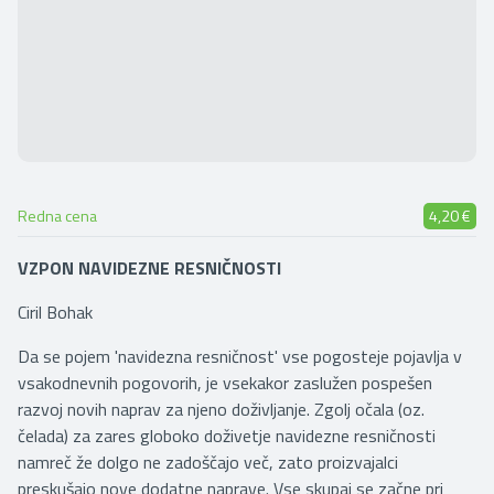
Redna cena
4,20 €
VZPON NAVIDEZNE RESNIČNOSTI
Ciril Bohak
Da se pojem 'navidezna resničnost' vse pogosteje pojavlja v
vsakodnevnih pogovorih, je vsekakor zaslužen pospešen
razvoj novih naprav za njeno doživljanje. Zgolj očala (oz.
čelada) za zares globoko doživetje navidezne resničnosti
namreč že dolgo ne zadoščajo več, zato proizvajalci
preskušajo nove dodatne naprave. Vse skupaj se začne pri