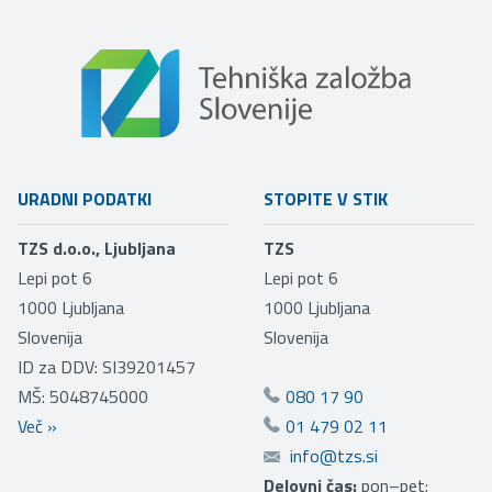
URADNI PODATKI
STOPITE V STIK
TZS d.o.o., Ljubljana
TZS
Lepi pot 6
Lepi pot 6
1000
Ljubljana
1000
Ljubljana
Slovenija
Slovenija
ID za DDV: SI39201457
MŠ: 5048745000
080 17 90
Več
»
01 479 02 11
info@tzs.si
Delovni čas:
pon–pet: