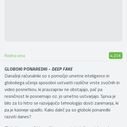
Redna cena
4,20 €
GLOBOKI PONAREDKI -
DEEP FAKE
Današnji računalniki so s pomočjo umetne inteligence in
globokega učenja sposobni ustvariti različne vrste zvočnih in
video posnetkov, ki pravzaprav ne obstajajo, pač pa
resničnost le posnemajo oz. jo umetno ustvarjajo. Sprva je
bilo za to hitro se razvijajočo tehnologijo dosti zanimanja, ki
pa je kasneje upadlo. Kako daleč pa so globoki ponaredki
razviti danes?