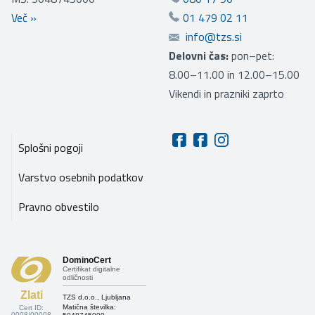
Več
»
01 479 02 11
info@tzs.si
Delovni čas:
pon–pet:
8.00–11.00 in 12.00–15.00
Vikendi in prazniki zaprto
Splošni pogoji
Varstvo osebnih podatkov
Pravno obvestilo
DominoCert
Certifikat digitalne
odličnosti
Zlati
TZS d.o.o., Ljubljana
Matična številka:
Cert ID:
0008/00008