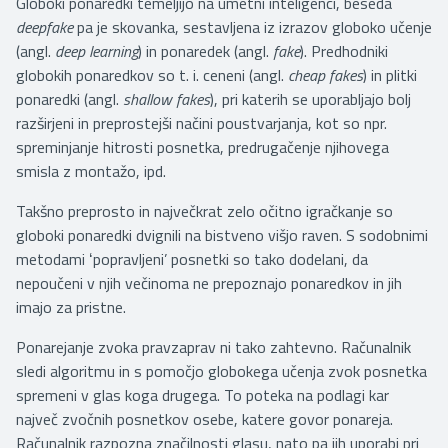
Globoki ponaredki temeljijo na umetni inteligenci, beseda
deepfake
pa je skovanka, sestavljena iz izrazov globoko učenje
(angl.
deep learning
) in ponaredek (angl.
fake
). Predhodniki
globokih ponaredkov so t. i. ceneni (angl.
cheap fakes
) in plitki
ponaredki (angl.
shallow fakes
), pri katerih se uporabljajo bolj
razširjeni in preprostejši načini poustvarjanja, kot so npr.
spreminjanje hitrosti posnetka, predrugačenje njihovega
smisla z montažo, ipd.
Takšno preprosto in največkrat zelo očitno igračkanje so
globoki ponaredki dvignili na bistveno višjo raven. S sodobnimi
metodami ʻpopravljeni’ posnetki so tako dodelani, da
nepoučeni v njih večinoma ne prepoznajo ponaredkov in jih
imajo za pristne.
Ponarejanje zvoka pravzaprav ni tako zahtevno. Računalnik
sledi algoritmu in s pomočjo globokega učenja zvok posnetka
spremeni v glas koga drugega. To poteka na podlagi kar
največ zvočnih posnetkov osebe, katere govor ponareja.
Računalnik razpozna značilnosti glasu, nato pa jih uporabi pri