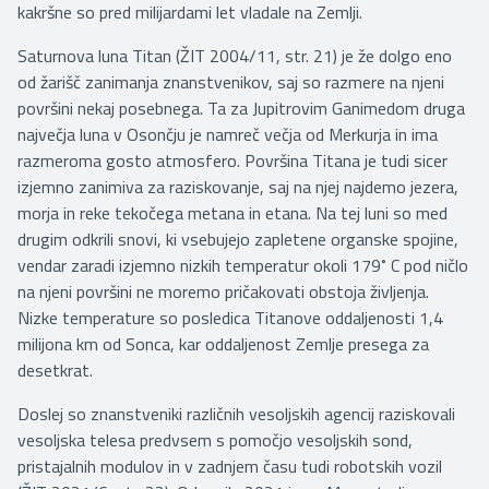
kakršne so pred milijardami let vladale na Zemlji.
Saturnova luna Titan (ŽIT 2004/11, str. 21) je že dolgo eno
od žarišč zanimanja znanstvenikov, saj so razmere na njeni
površini nekaj posebnega. Ta za Jupitrovim Ganimedom druga
največja luna v Osončju je namreč večja od Merkurja in ima
razmeroma gosto atmosfero. Površina Titana je tudi sicer
izjemno zanimiva za raziskovanje, saj na njej najdemo jezera,
morja in reke tekočega metana in etana. Na tej luni so med
drugim odkrili snovi, ki vsebujejo zapletene organske spojine,
vendar zaradi izjemno nizkih temperatur okoli 179˚ C pod ničlo
na njeni površini ne moremo pričakovati obstoja življenja.
Nizke temperature so posledica Titanove oddaljenosti 1,4
milijona km od Sonca, kar oddaljenost Zemlje presega za
desetkrat.
Doslej so znanstveniki različnih vesoljskih agencij raziskovali
vesoljska telesa predvsem s pomočjo vesoljskih sond,
pristajalnih modulov in v zadnjem času tudi robotskih vozil