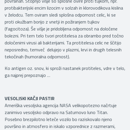
površinah. Stopnjo višje so splošne ovire proti tujkom, npr.
protibakterijski encim lizocim v solzah in klorovodikova kislina
v želodcu. Tem oviram sledi splošna odpornost celic, ki se
proti okužbam borijo z vnetji in požiranjem tujkov
(fagocitoza). Še višje je pridobljena odpornost na določene
bolezni. Pri tem telo tvori protitelesa za obrambo pred točno
določenimi virusi ali bakterijami. Ta protitelesa celic ne ščitijo
neposredno, temveč delujejo v plazmi, krvi in drugih telesnih
tekočinah (humoralna odpornost).
Ko antigen oz. snov, ki sproži nastanek protiteles, vdre v telo,
ga najprej prepoznajo …
VESOLJSKI KAČJI PASTIR
Ameriška vesoljska agencija NASA velikopotezno načrtuje
zanimivo vesoljsko odpravo na Saturnovo luno Titan.
Posebno brezpilotno leteče vozilo bo raziskovalo njeno
površino in atmosfero in iskalo vzporednice z razmerami,