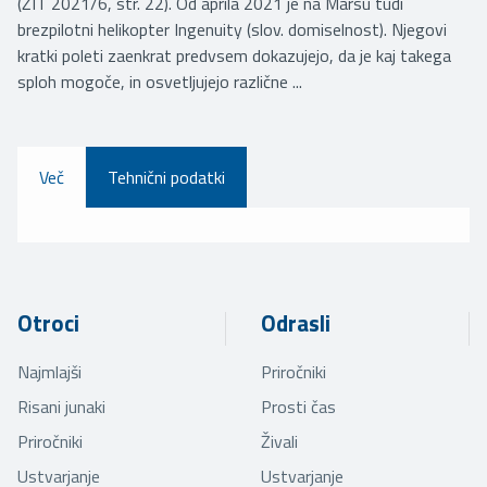
(ŽIT 2021/6, str. 22). Od aprila 2021 je na Marsu tudi
brezpilotni helikopter Ingenuity (slov. domiselnost). Njegovi
kratki poleti zaenkrat predvsem dokazujejo, da je kaj takega
sploh mogoče, in osvetljujejo različne ...
Več
Tehnični podatki
Otroci
Odrasli
Najmlajši
Priročniki
Risani junaki
Prosti čas
Priročniki
Živali
Ustvarjanje
Ustvarjanje