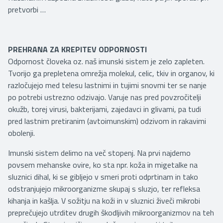
pretvorbi …
PREHRANA ZA KREPITEV ODPORNOSTI
Odpornost človeka oz. naš imunski sistem je zelo zapleten.
Tvorijo ga prepletena omrežja molekul, celic, tkiv in organov, ki
razločujejo med telesu lastnimi in tujimi snovmi ter se nanje
po potrebi ustrezno odzivajo. Varuje nas pred povzročitelji
okužb, torej virusi, bakterijami, zajedavci in glivami, pa tudi
pred lastnim pretiranim (avtoimunskim) odzivom in rakavimi
obolenji.
Imunski sistem delimo na več stopenj. Na prvi najdemo
povsem mehanske ovire, ko sta npr. koža in migetalke na
sluznici dihal, ki se gibljejo v smeri proti odprtinam in tako
odstranjujejo mikroorganizme skupaj s sluzjo, ter refleksa
kihanja in kašlja. V sožitju na koži in v sluznici živeči mikrobi
preprečujejo utrditev drugih škodljivih mikroorganizmov na teh