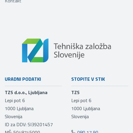
Kontakt
URADNI PODATKI
STOPITE V STIK
TZS d.o.o., Ljubljana
TZS
Lepi pot 6
Lepi pot 6
1000
Ljubljana
1000
Ljubljana
Slovenija
Slovenija
ID za DDV: SI39201457
MŠ: 5048745000
080 17 90