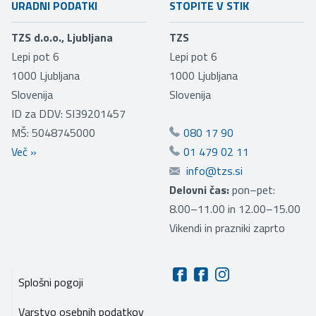
URADNI PODATKI
STOPITE V STIK
TZS d.o.o., Ljubljana
TZS
Lepi pot 6
Lepi pot 6
1000
Ljubljana
1000
Ljubljana
Slovenija
Slovenija
ID za DDV: SI39201457
MŠ: 5048745000
080 17 90
Več
»
01 479 02 11
info@tzs.si
Delovni čas:
pon–pet:
8.00–11.00 in 12.00–15.00
Vikendi in prazniki zaprto
Splošni pogoji
Varstvo osebnih podatkov