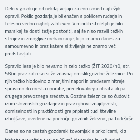
Delo v gozdu je od nekdaj veljajo za eno izmed najtežjih
opravil. Poklic gozdarja je bil enačen s poklicem rudarja in
telesno vedno najbolj zahteven. V minulih stoletjih je bilo
marsikaj še dosti težje postoriti, saj še niso razvili težkih
strojev in zmogljive mehanizacije, ki jo imamo danes za
samoumevno in brez katere si življenja ne znamo več
predstavljati.
Spravilo lesa je bilo nevarno in zelo težko (ŽIT 2020/10, str.
58) in prav zato so si že zdavnaj omislili gozdne železnice. Po
njih težko hlodovino z manjšimi napori in predvsem hitreje
spravimo do mesta uporabe, predelovalnega obrata ali pa
drugega prevoznega sredstva. Gozdne železnice so čudovit
izum slovenskih gozdarjev in prav njihovi iznajdljivosti,
domiselnosti in praktičnosti gre pripisati tudi številne
izboljšave, uvedene na področju gozdnih železnic, pa tudi širše.
Danes so na cestah gozdarski tovornjaki s prikolicami, ki z
3