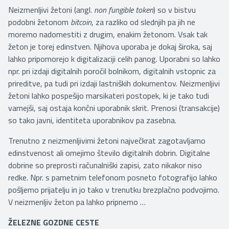
Neizmenljivi žetoni (angl.
non fungible token
) so v bistvu
podobni žetonom
bitcoin
, za razliko od slednjih pa jih ne
moremo nadomestiti z drugim, enakim žetonom. Vsak tak
žeton je torej edinstven. Njihova uporaba je dokaj široka, saj
lahko pripomorejo k digitalizaciji celih panog. Uporabni so lahko
npr. pri izdaji digitalnih poročil bolnikom, digitalnih vstopnic za
prireditve, pa tudi pri izdaji lastniških dokumentov. Neizmenljivi
žetoni lahko pospešijo marsikateri postopek, ki je tako tudi
varnejši, saj ostaja končni uporabnik skrit. Prenosi (transakcije)
so tako javni, identiteta uporabnikov pa zasebna.
Trenutno z neizmenljivimi žetoni največkrat zagotavljamo
edinstvenost ali omejimo število digitalnih dobrin. Digitalne
dobrine so preprosti računalniški zapisi, zato nikakor niso
redke. Npr. s pametnim telefonom posneto fotografijo lahko
pošljemo prijatelju in jo tako v trenutku brezplačno podvojimo.
V neizmenljiv žeton pa lahko pripnemo …
ŽELEZNE GOZDNE CESTE