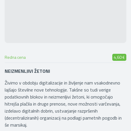
Redna cena
4,60 €
NEIZMENLJIVI ŽETONI
Živimo v obdobju digitalizacije in življenje nam vsakodnevno
lajšajo številne nove tehnologije. Takšne so tudi verige
podatkovnih blokov in neizmenljivi žetoni, ki omogočajo
hitrejša plačila in druge prenose, nove možnosti varčevanja,
izdelavo digitalnih dobrin, ustvarjanje razpršenih
(decentraliziranih) organizacij na podlagi pametnih pogodb in
še marsikaj.