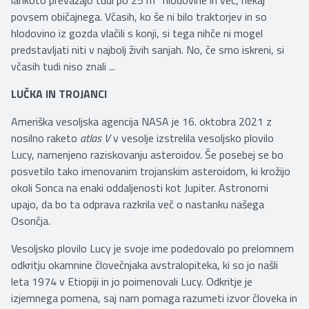
lahkoto prevažajo tudi po 25 m
hlodovine in več, nekaj
povsem običajnega. Včasih, ko še ni bilo traktorjev in so
hlodovino iz gozda vlačili s konji, si tega nihče ni mogel
predstavljati niti v najbolj živih sanjah. No, če smo iskreni, si
včasih tudi niso znali ...
LUČKA IN TROJANCI
Ameriška vesoljska agencija NASA je 16. oktobra 2021 z
nosilno raketo
atlas V
v vesolje izstrelila vesoljsko plovilo
Lucy, namenjeno raziskovanju asteroidov. Še posebej se bo
posvetilo tako imenovanim trojanskim asteroidom, ki krožijo
okoli Sonca na enaki oddaljenosti kot Jupiter. Astronomi
upajo, da bo ta odprava razkrila več o nastanku našega
Osončja.
Vesoljsko plovilo Lucy je svoje ime podedovalo po prelomnem
odkritju okamnine človečnjaka avstralopiteka, ki so jo našli
leta 1974 v Etiopiji in jo poimenovali Lucy. Odkritje je
izjemnega pomena, saj nam pomaga razumeti izvor človeka in