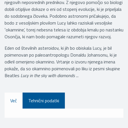
njegovih neposrednih prednikov. Z njegovo pomočjo so biologi
dobili otipljive dokaze o eni od stopenj evolucije, ki je pripeljala
do sodobnega človeka. Podobno astronomi pričakujejo, da
bodo z vesoljskim plovilom Lucy lahko raziskali vesoljske
ʻokamnine’, torej nebesna telesa iz obdobja kmalu po nastanku
Osončja, ki nam bodo pomagale razumeti njegov razvoj.
Eden od številnih asteroidov, ki jih bo obiskala Lucy, je bil
poimenovan po paleoantropologu Donaldu Johansonu, ki je
odkril omenjeno okamnino. Vrtanje o izvoru njenega imena
pokaže, da so okamnino poimenovali po liku iz pesmi skupine
Beatles
Lucy in the sky with diamonds
...
Več
Tehnični podatki