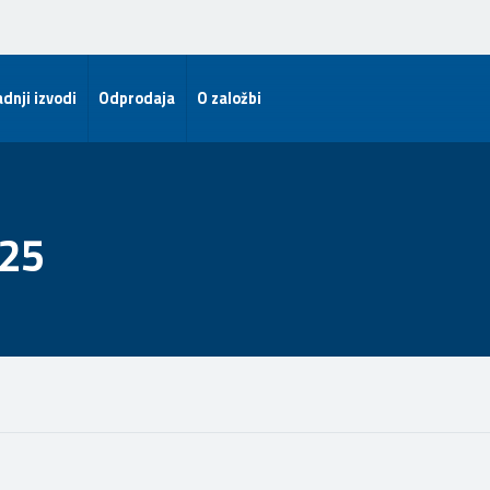
dnji izvodi
Odprodaja
O založbi
/25