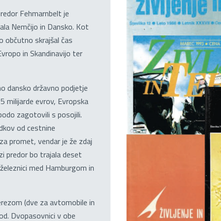
predor Fehmarnbelt je
zala Nemčijo in Dansko. Kot
o občutno skrajšal čas
vropo in Skandinavijo ter
rno dansko državno podjetje
5 milijarde evrov, Evropska
bodo zagotovili s posojili.
hodkov od cestnine
za promet, vendar je že zdaj
i predor bo trajala deset
o železnici med Hamburgom in
rerezom (dve za avtomobile in
hod. Dvopasovnici v obe