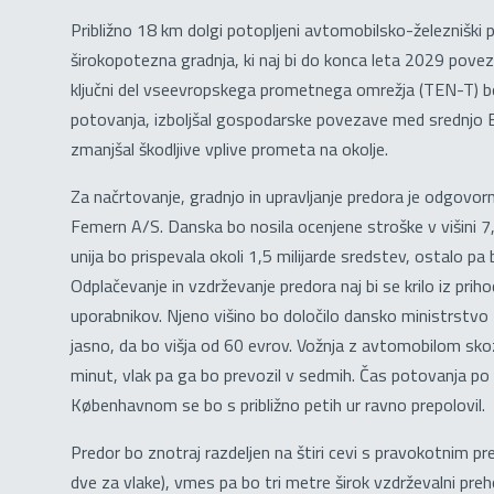
Približno 18 km dolgi potopljeni avtomobilsko-železniški 
širokopotezna gradnja, ki naj bi do konca leta 2029 pove
ključni del vseevropskega prometnega omrežja (TEN-T) b
potovanja, izboljšal gospodarske povezave med srednjo E
zmanjšal škodljive vplive prometa na okolje.
Za načrtovanje, gradnjo in upravljanje predora je odgovo
Femern A/S. Danska bo nosila ocenjene stroške v višini 7,
unija bo prispevala okoli 1,5 milijarde sredstev, ostalo pa 
Odplačevanje in vzdrževanje predora naj bi se krilo iz pri
uporabnikov. Njeno višino bo določilo dansko ministrstvo 
jasno, da bo višja od 60 evrov. Vožnja z avtomobilom skoz
minut, vlak pa ga bo prevozil v sedmih. Čas potovanja p
Københavnom se bo s približno petih ur ravno prepolovil.
Predor bo znotraj razdeljen na štiri cevi s pravokotnim p
dve za vlake), vmes pa bo tri metre širok vzdrževalni pre