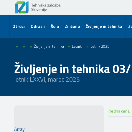
Otroci
Odrasli
Šola
Znižano
Življenje in tehnika
Za
»
»
»
Življenje in tehnika
»
Letniki
»
Letnik 2025
Življenje in tehnika 03
letnik LXXVI, marec 2025
Redna cena
Array