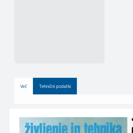
Več
Tehnični podatki