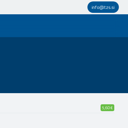
info@tzs.si
5,60 €