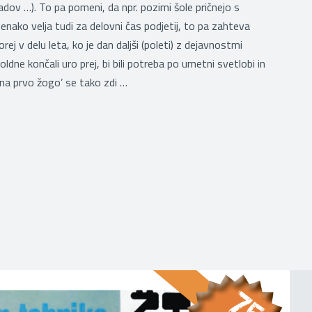
dov …). To pa pomeni, da npr. pozimi šole pričnejo s
enako velja tudi za delovni čas podjetij, to pa zahteva
ej v delu leta, ko je dan daljši (poleti) z dejavnostmi
opoldne končali uro prej, bi bili potreba po umetni svetlobi in
ʻna prvo žogo’ se tako zdi …