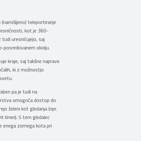
namišljeno) teleportiranje
resničnosti, kot je 360-
z tudi uresničujejo, saj
o-posredovanem okolju.
uje kraje, saj takšne naprave
čalih, ki z možnostjo
svetu.
raben pa je tudi na
inarstva omogoča dostop do
ejo želeni kot gledanja (npr.
k times
). S tem gledalec
ve enega zornega kota pri