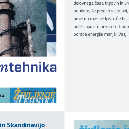
delovnega časa trgovin in ura
poukom, še preden se zdani, 
umetno razsvetljavo. Če bi tor
pričeli npr. uro prej in tudi p
poraba energije manjši. Vsaj 
in Skandinavijo