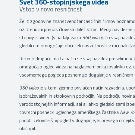
Svet 360-stopinjskega videa
Vstop v novo resničnost
Že iz zgodovine znanstvenofantastičnih filmov poznamo (
oz. trenutni prenos človeka daleč stran. Mediji navidezne 
stopinjski video (v nadaljevanju
360 video
), to vsaj navide
gledalcem omogočajo občutek navzočnosti v računalnišk
Rečeno drugače, na ta način se vsaj navidez preselimo v t
omogočajo ogled videa na naglavnem prikazovalniku oz. o
vsesmernega pogleda posnemajo dogajanje v resničnem 
360 video
je s tem izjemno privlačen način razvedrila, upo
izobraževalnih in strokovnih področjih. Na področju nov
verodostojnejših informacij, saj si lahko gledalci sami izber
tovrstni posnetki uglednega ameriškega častnika
New Yor
pridobi celovitejši vpogled v dogajanje, ki presega omejit
običajnih ...