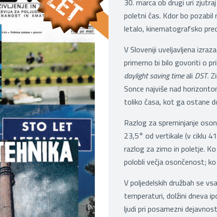
30. marca ob drugi uri zjutraj
poletni čas. Kdor bo pozabil 
letalo, kinematografsko pre
V Sloveniji uveljavljena izraz
primerno bi bilo govoriti o pr
daylight saving time
ali
DST
. Z
Sonce najviše nad horizonto
toliko časa, kot ga ostane 
Razlog za spreminjanje osonč
23,5° od vertikale (v ciklu 4
razlog za zimo in poletje. Ko
polobli večja osončenost; ko 
V poljedelskih družbah se vs
temperaturi, dolžini dneva ipd
ljudi pri posamezni dejavnost