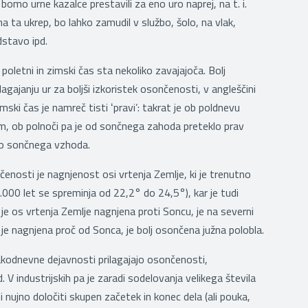
 bomo urne kazalce prestavili za eno uro naprej, na t. i.
na ta ukrep, bo lahko zamudil v službo, šolo, na vlak,
dstavo ipd.
a poletni in zimski čas sta nekoliko zavajajoča. Bolj
ilagajanju ur za boljši izkoristek osončenosti, v angleščini
imski čas je namreč tisti ʻpravi’: takrat je ob poldnevu
m, ob polnoči pa je od sončnega zahoda preteklo prav
do sončnega vzhoda.
enosti je nagnjenost osi vrtenja Zemlje, ki je trenutno
1.000 let se spreminja od 22,2° do 24,5°), kar je tudi
 je os vrtenja Zemlje nagnjena proti Soncu, je na severni
je nagnjena proč od Sonca, je bolj osončena južna polobla.
akodnevne dejavnosti prilagajajo osončenosti,
. V industrijskih pa je zaradi sodelovanja velikega števila
i nujno določiti skupen začetek in konec dela (ali pouka,