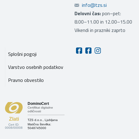
info@tzs.si
Delovni čas:
pon–pet:
8.00–11.00 in 12.00–15.00
Vikendi in prazniki zaprto
Splošni pogoji
Varstvo osebnih podatkov
Pravno obvestilo
DominoCert
Certifikat digitalne
odličnosti
Zlati
TZS d.o.o., Ljubljana
Matična številka:
Cert ID:
0008/00008
5048745000