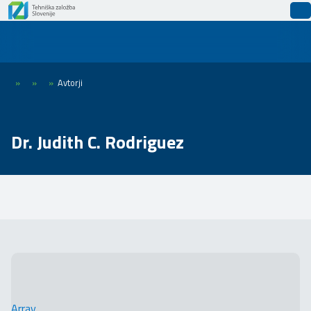
»
»
»
Avtorji
Dr. Judith C. Rodriguez
Array