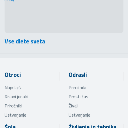
Vse diete sveta
Otroci
Odrasli
Najmlajši
Priročniki
Risani junaki
Prosti čas
Priročniki
Živali
Ustvarjanje
Ustvarjanje
Šola
Življenje in tehnika