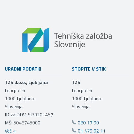
URADNI PODATKI
STOPITE V STIK
TZS d.o.o., Ljubljana
TZS
Lepi pot 6
Lepi pot 6
1000
Ljubljana
1000
Ljubljana
Slovenija
Slovenija
ID za DDV: SI39201457
MŠ: 5048745000
080 17 90
Več
»
01 479 02 11