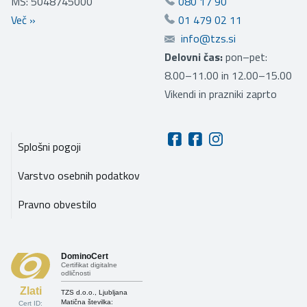
MŠ: 5048745000
080 17 90
Več
»
01 479 02 11
info@tzs.si
Delovni čas:
pon–pet:
8.00–11.00 in 12.00–15.00
Vikendi in prazniki zaprto
Splošni pogoji
Varstvo osebnih podatkov
Pravno obvestilo
DominoCert
Certifikat digitalne
odličnosti
Zlati
TZS d.o.o., Ljubljana
Matična številka:
Cert ID: