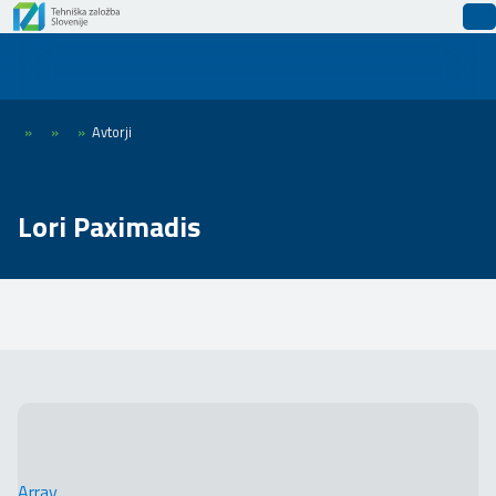
»
»
»
Avtorji
Lori Paximadis
Array