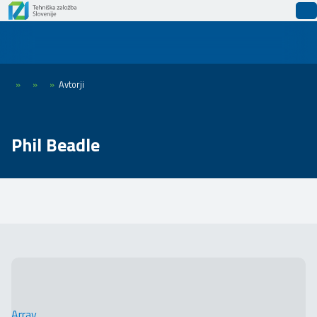
»
»
»
Avtorji
Phil Beadle
Array