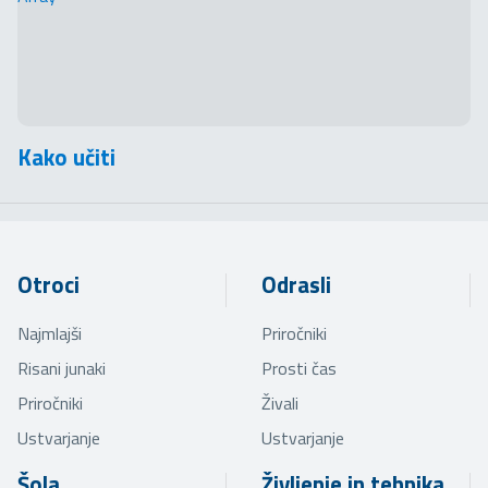
Kako učiti
Otroci
Odrasli
Najmlajši
Priročniki
Risani junaki
Prosti čas
Priročniki
Živali
Ustvarjanje
Ustvarjanje
Šola
Življenje in tehnika