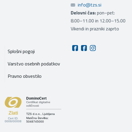
info@tzs.si
Delovni čas:
pon–pet:
8.00–11.00 in 12.00–15.00
Vikendi in prazniki zaprto
Splošni pogoji
Varstvo osebnih podatkov
Pravno obvestilo
DominoCert
Certifikat digitalne
odličnosti
Zlati
TZS d.o.o., Ljubljana
Matična številka:
Cert ID:
0008/00008
5048745000