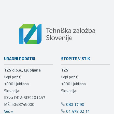
URADNI PODATKI
STOPITE V STIK
TZS d.o.o., Ljubljana
TZS
Lepi pot 6
Lepi pot 6
1000
Ljubljana
1000
Ljubljana
Slovenija
Slovenija
ID za DDV: SI39201457
MŠ: 5048745000
080 17 90
Več
»
01 479 02 11