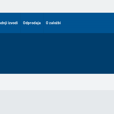
dnji izvodi
Odprodaja
O založbi