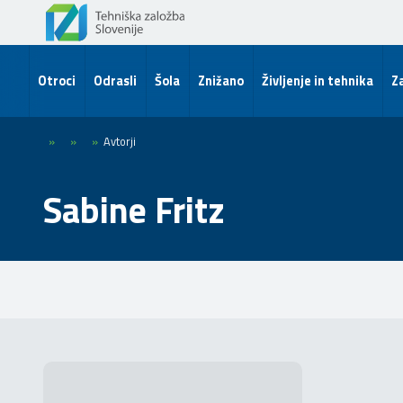
Otroci
Odrasli
Šola
Znižano
Življenje in tehnika
Za
»
»
»
Avtorji
Sabine Fritz