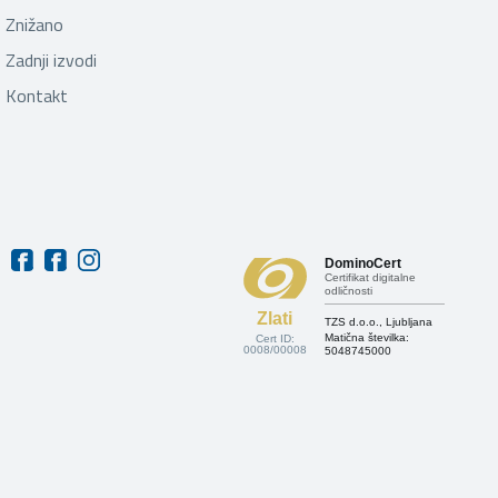
Znižano
Zadnji izvodi
Kontakt
DominoCert
Certifikat digitalne
odličnosti
Zlati
TZS d.o.o., Ljubljana
Matična številka:
Cert ID:
0008/00008
5048745000