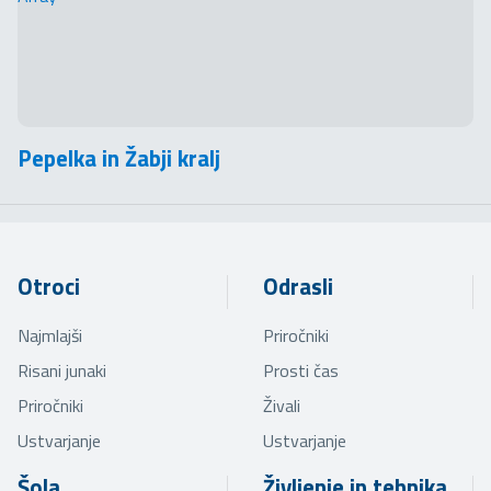
Pepelka in Žabji kralj
Otroci
Odrasli
Najmlajši
Priročniki
Risani junaki
Prosti čas
Priročniki
Živali
Ustvarjanje
Ustvarjanje
Šola
Življenje in tehnika