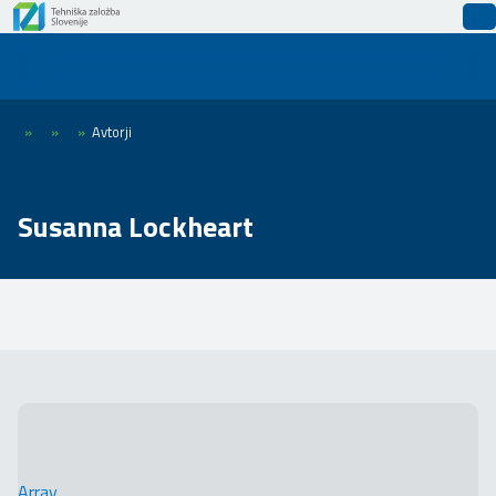
»
»
»
Avtorji
Susanna Lockheart
Array