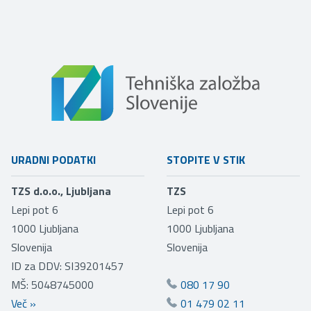
URADNI PODATKI
STOPITE V STIK
TZS d.o.o., Ljubljana
TZS
Lepi pot 6
Lepi pot 6
1000
Ljubljana
1000
Ljubljana
Slovenija
Slovenija
ID za DDV: SI39201457
MŠ: 5048745000
080 17 90
Več
»
01 479 02 11