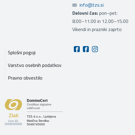
info@tzs.si
Delovni čas:
pon–pet:
8.00–11.00 in 12.00–15.00
Vikendi in prazniki zaprto
Splošni pogoji
Varstvo osebnih podatkov
Pravno obvestilo
DominoCert
Certifikat digitalne
odličnosti
Zlati
TZS d.o.o., Ljubljana
Matična številka:
Cert ID:
0008/00008
5048745000