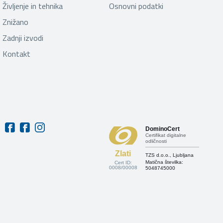
Življenje in tehnika
Osnovni podatki
Znižano
Zadnji izvodi
Kontakt
DominoCert
Certifikat digitalne
odličnosti
Zlati
TZS d.o.o., Ljubljana
Matična številka:
Cert ID:
0008/00008
5048745000