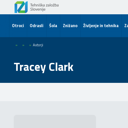
Otroci
Odrasli
Šola
Znižano
Življenje in tehnika
Za
»
»
»
Avtorji
Tracey Clark