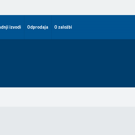
dnji izvodi
Odprodaja
O založbi