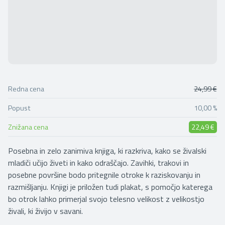
Redna cena
24,99 €
Popust
10,00 %
Znižana cena
22,49 €
Posebna in zelo zanimiva knjiga, ki razkriva, kako se živalski
mladiči učijo živeti in kako odraščajo. Zavihki, trakovi in
posebne površine bodo pritegnile otroke k raziskovanju in
razmišljanju. Knjigi je priložen tudi plakat, s pomočjo katerega
bo otrok lahko primerjal svojo telesno velikost z velikostjo
živali, ki živijo v savani.