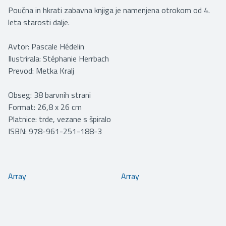
Poučna in hkrati zabavna knjiga je namenjena otrokom od 4.
leta starosti dalje.
Avtor: Pascale Hédelin
Ilustrirala: Stéphanie Herrbach
Prevod: Metka Kralj
Obseg: 38 barvnih strani
Format: 26,8 x 26 cm
Platnice: trde, vezane s špiralo
ISBN: 978-961-251-188-3
Array
Array