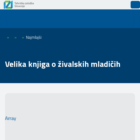
»
»
»
Najmlajši
Velika knjiga o živalskih mladičih
Array