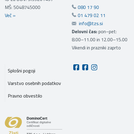
MŠ: 5048745000
080 17 90
Več
»
01 479 02 11
info@tzs.si
Delovni čas:
pon–pet:
8.00–11.00 in 12.00–15.00
Vikendi in prazniki zaprto
Splošni pogoji
Varstvo osebnih podatkov
Pravno obvestilo
DominoCert
Certifikat digitalne
odličnosti
Zlati