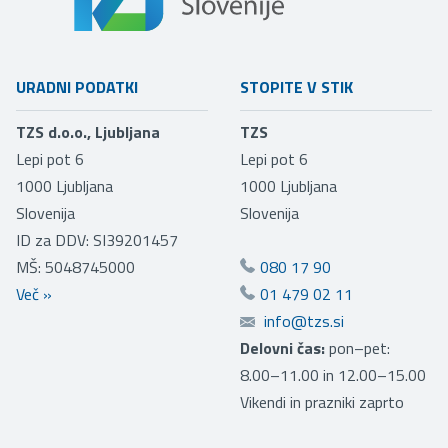
URADNI PODATKI
STOPITE V STIK
TZS d.o.o., Ljubljana
TZS
Lepi pot 6
Lepi pot 6
1000
Ljubljana
1000
Ljubljana
Slovenija
Slovenija
ID za DDV: SI39201457
MŠ: 5048745000
080 17 90
Več
»
01 479 02 11
info@tzs.si
Delovni čas:
pon–pet:
8.00–11.00 in 12.00–15.00
Vikendi in prazniki zaprto