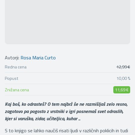
Avtorji:
Rosa Maria Curto
Redna cena
12,99 €
Popust
10,00 %
Znižana cena
11,69 €
Kaj boš, ko odrasteš? O tem najbrž še ne razmišljaš zelo resno,
zagotovo pa pogosto z vrstniki v igri posnemaš svet odraslih,
kjer si varuška, zidar, učiteljica, kuhar ...
S to knjigo se lahko naučiš risati ljudi v različnih poklicih in tudi