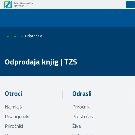
»
»
»
Odprodaja
Odprodaja knjig | TZS
Otroci
Odrasli
Najmlajši
Priročniki
Risani junaki
Prosti čas
Priročniki
Živali