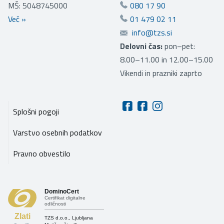
MŠ: 5048745000
080 17 90
Več
»
01 479 02 11
info@tzs.si
Delovni čas:
pon–pet:
8.00–11.00 in 12.00–15.00
Vikendi in prazniki zaprto
Splošni pogoji
Varstvo osebnih podatkov
Pravno obvestilo
DominoCert
Certifikat digitalne
odličnosti
Zlati
TZS d.o.o., Ljubljana