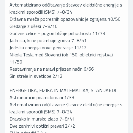
Avtomatizirano odčitavanje števcev električne energije s
kratkimi sporočili (SMS) 7−8/34
Državna mreža potresnih opazovalnic je zgrajena 10/56
Gledanje z ušesi 7−8/10
Gorivne celice − pogon bližnje prihodnosti 11/73
Jadrnica, ki ne potrebuje goriva 7−8/51
Jedrska energija nove generacije 11/12
Nikola Tesla med Slovenci (ob 150. obletnici rojstva)
11/50
Restavriranje na naravi prijazen način 6/66
Sin strele in svetlobe 2/12
ENERGETIKA, FIZIKA IN MATEMATIKA, STANDARDI
Astronomi in piramidomani 1/33
Avtomatizirano odčitavanje števcev električne energije s
kratkimi sporočili (SMS) 7−8/34
Dravsko in mursko zlato 7−8/41
Dve zanimivi optični prevari 2/72