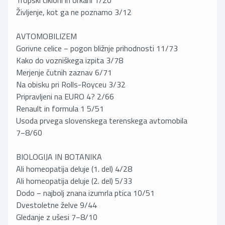
Tropski cikloni in orkani 1/20
Življenje, kot ga ne poznamo 3/12
AVTOMOBILIZEM
Gorivne celice − pogon bližnje prihodnosti 11/73
Kako do vozniškega izpita 3/78
Merjenje čutnih zaznav 6/71
Na obisku pri Rolls-Royceu 3/32
Pripravljeni na EURO 4? 2/66
Renault in formula 1 5/51
Usoda prvega slovenskega terenskega avtomobila
7−8/60
BIOLOGIJA IN BOTANIKA
Ali homeopatija deluje (1. del) 4/28
Ali homeopatija deluje (2. del) 5/33
Dodo − najbolj znana izumrla ptica 10/51
Dvestoletne želve 9/44
Gledanje z ušesi 7−8/10