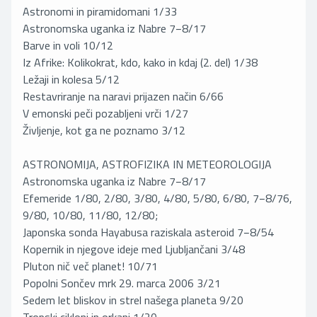
Astronomi in piramidomani 1/33
Astronomska uganka iz Nabre 7−8/17
Barve in voli 10/12
Iz Afrike: Kolikokrat, kdo, kako in kdaj (2. del) 1/38
Ležaji in kolesa 5/12
Restavriranje na naravi prijazen način 6/66
V emonski peči pozabljeni vrči 1/27
Življenje, kot ga ne poznamo 3/12
ASTRONOMIJA, ASTROFIZIKA IN METEOROLOGIJA
Astronomska uganka iz Nabre 7−8/17
Efemeride 1/80, 2/80, 3/80, 4/80, 5/80, 6/80, 7−8/76,
9/80, 10/80, 11/80, 12/80;
Japonska sonda Hayabusa raziskala asteroid 7−8/54
Kopernik in njegove ideje med Ljubljančani 3/48
Pluton nič več planet! 10/71
Popolni Sončev mrk 29. marca 2006 3/21
Sedem let bliskov in strel našega planeta 9/20