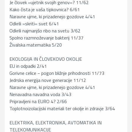
Je človek »ujetnik svojih genov«? 11/62
Kako čista je vaša tipkovnica? 6/61
Naravne ujme, ki prizadenejo gozdove 4/41
Odkrili »skriti« svet 6/41
Odkrili najmanjšo ribo na svetu 3/62
Spolno razmnoževanje bakterij 11/37
Živalska matematika 5/20
EKOLOGIJA IN ČLOVEKOVO OKOLJE
EU in odpadki 2/41
Gorivne celice − pogon bližnje prihodnosti 11/73
Jedrska energija nove generacije 11/12
Naravne ujme, ki prizadenejo gozdove 4/41
Nenavadna navadna voda 3/43
Pripravljeni na EURO 4? 2/66
Toplotnoizolacijski materiali ter okolje in zdravje 3/64
ELEKTRIKA, ELEKTRONIKA, AVTOMATIKA IN
TELEKOMUNIKACIJE