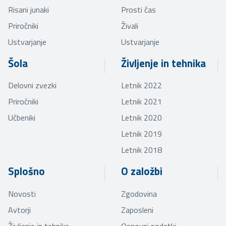
Risani junaki
Prosti čas
Priročniki
Živali
Ustvarjanje
Ustvarjanje
Šola
Življenje in tehnika
Delovni zvezki
Letnik 2022
Priročniki
Letnik 2021
Učbeniki
Letnik 2020
Letnik 2019
Letnik 2018
Splošno
O založbi
Novosti
Zgodovina
Avtorji
Zaposleni
Življenje in tehnika
Osnovni podatki