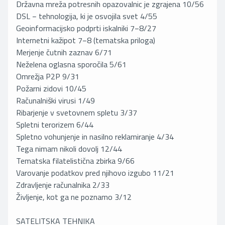
Državna mreža potresnih opazovalnic je zgrajena 10/56
DSL − tehnologija, ki je osvojila svet 4/55
Geoinformacijsko podprti iskalniki 7−8/27
Internetni kažipot 7−8 (tematska priloga)
Merjenje čutnih zaznav 6/71
Neželena oglasna sporočila 5/61
Omrežja P2P 9/31
Požarni zidovi 10/45
Računalniški virusi 1/49
Ribarjenje v svetovnem spletu 3/37
Spletni terorizem 6/44
Spletno vohunjenje in nasilno reklamiranje 4/34
Tega nimam nikoli dovolj 12/44
Tematska filatelistična zbirka 9/66
Varovanje podatkov pred njihovo izgubo 11/21
Zdravljenje računalnika 2/33
Življenje, kot ga ne poznamo 3/12
SATELITSKA TEHNIKA