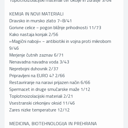
Toplotnoizolacijski materiali ter okolje in zdravje 3/64
KEMIJA IN NOVI MATERIALI
Dravsko in mursko zlato 7−8/41
Gorivne celice − pogon bližnje prihodnosti 11/73
Kako nastaja konjak 2/56
»Magični naboji« − antibiotiki in vojna proti mikrobom
9/46
Merjenje čutnih zaznav 6/71
Nenavadna navadna voda 3/43
Neprebojni duhovnik 2/37
Pripravljeni na EURO 4? 2/66
Restavriranje na naravi prijazen način 6/66
Spermacet in druge smučarske maže 1/12
Toplotnoizolacijski materiali 2/21
Vsestranski cirkonijev oksid 11/46
Zares nizke temperature 12/12
MEDICINA, BIOTEHNOLOGIJA IN PREHRANA