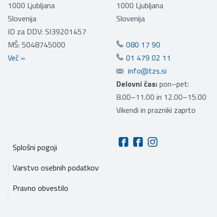
1000
Ljubljana
1000
Ljubljana
Slovenija
Slovenija
ID za DDV: SI39201457
MŠ: 5048745000
080 17 90
Več
»
01 479 02 11
info@tzs.si
Delovni čas:
pon–pet:
8.00–11.00 in 12.00–15.00
Vikendi in prazniki zaprto
Splošni pogoji
Varstvo osebnih podatkov
Pravno obvestilo