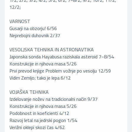
1/2, 2/2, 3/2, 4/2, 5/2, 6/2, 7−8/2, 9/2, 10/2, 11/2,
12/2;
VARNOST
Gusarji na obzorju! 6/56
Neprebojni duhovnik 2/37
VESOLJSKA TEHNIKA IN ASTRONAVTIKA
Japonska sonda Hayabusa raziskala asteroid 7−8/54
Konstrukcije in njihova masa 5/26
Prvi prevod knjige Problem vožnje po vesolju 12/59
Vidim Zemljo; tako je lepa 6/12
VOJAŠKA TEHNIKA
Izdelovanje nožev na tradicionalni način 9/37
Konstrukcije in njihova masa 5/26
Podobnost in koeficienti 4/12
Razvoj letal na jedrski pogon 1/54
Verižni oklepi skozi čas 4/62