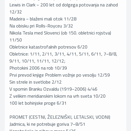
Lewis in Clark − 200 let od dolgega potovanja na zahod
12/32
Madeira − blaženi mali otok 11/28
Na obisku pri Rolls-Royceu 3/32
Nikola Tesla med Slovenci (ob 150. obletnici rojstva)
11/50
Obletnice katastrofalnih potresov 6/20
Obletnice: 1/11, 2/11, 3/11, 4/11, 5/11, 6/11, 7−8/8,
9/11, 10/11, 11/11, 12/12;
Photokini 2006 na rob 10/39
Prvi prevod knjige Problem vožnje po vesolju 12/59
Sin strele in svetlobe 2/12
V spomin Branku Ozvaldu (1919−2006) 4/46
Z velikim meridianskim lokom na vrh sveta 10/20
100 let bohinjske proge 6/31
PROMET (CESTNI, ŽELEZNIŠKI, LETALSKI, VODNI)
Jadrnica, ki ne potrebuje goriva 7−8/51