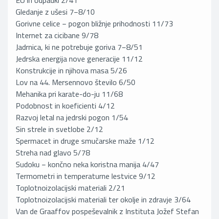
EU in odpadki 2/41
Gledanje z ušesi 7−8/10
Gorivne celice − pogon bližnje prihodnosti 11/73
Internet za cicibane 9/78
Jadrnica, ki ne potrebuje goriva 7−8/51
Jedrska energija nove generacije 11/12
Konstrukcije in njihova masa 5/26
Lov na 44. Mersennovo število 6/50
Mehanika pri karate-do-ju 11/68
Podobnost in koeficienti 4/12
Razvoj letal na jedrski pogon 1/54
Sin strele in svetlobe 2/12
Spermacet in druge smučarske maže 1/12
Streha nad glavo 5/78
Sudoku − končno neka koristna manija 4/47
Termometri in temperaturne lestvice 9/12
Toplotnoizolacijski materiali 2/21
Toplotnoizolacijski materiali ter okolje in zdravje 3/64
Van de Graaffov pospeševalnik z Instituta Jožef Stefan