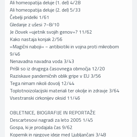
Ali homeopatija deluje (1. del) 4/28
Ali homeopatija deluje (2. del) 5/33
Čebelji pridelki 1/61
Gledanje z ušesi 7−8/10
Je človek »ujetnik svojih genov«? 11/62
Kako nastaja konjak 2/56
»Magični naboji« − antibiotiki in vojna proti mikrobom
9/46
Nenavadna navadna voda 3/43
Prišli so iz drugega časovnega območja 12/20
Raziskave pandemičnih oblik gripe v EU 3/56
Tega nimam nikoli dovolj 12/44
Toplotnoizolacijski materiali ter okolje in zdravje 3/64
Vsestranski cirkonijev oksid 11/46
OBLETNICE, BIOGRAFIJE IN REPORTAŽE
Descartesovi nagradi za leto 2005 1/45
Gospa, ki je prodajala čas 9/62
Kopernik in njegove ideje med Ljubljančani 3/48