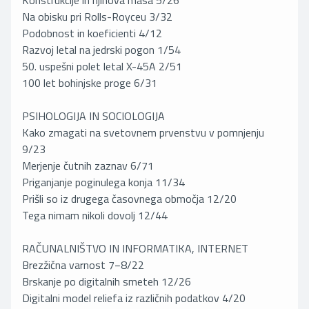
Konstrukcije in njihova masa 5/26
Na obisku pri Rolls-Royceu 3/32
Podobnost in koeficienti 4/12
Razvoj letal na jedrski pogon 1/54
50. uspešni polet letal X-45A 2/51
100 let bohinjske proge 6/31
PSIHOLOGIJA IN SOCIOLOGIJA
Kako zmagati na svetovnem prvenstvu v pomnjenju
9/23
Merjenje čutnih zaznav 6/71
Priganjanje poginulega konja 11/34
Prišli so iz drugega časovnega območja 12/20
Tega nimam nikoli dovolj 12/44
RAČUNALNIŠTVO IN INFORMATIKA, INTERNET
Brezžična varnost 7−8/22
Brskanje po digitalnih smeteh 12/26
Digitalni model reliefa iz različnih podatkov 4/20