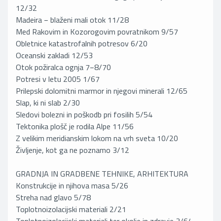
12/32
Madeira − blaženi mali otok 11/28
Med Rakovim in Kozorogovim povratnikom 9/57
Obletnice katastrofalnih potresov 6/20
Oceanski zakladi 12/53
Otok požiralca ognja 7−8/70
Potresi v letu 2005 1/67
Prilepski dolomitni marmor in njegovi minerali 12/65
Slap, ki ni slab 2/30
Sledovi bolezni in poškodb pri fosilih 5/54
Tektonika plošč je rodila Alpe 11/56
Z velikim meridianskim lokom na vrh sveta 10/20
Življenje, kot ga ne poznamo 3/12
GRADNJA IN GRADBENE TEHNIKE, ARHITEKTURA
Konstrukcije in njihova masa 5/26
Streha nad glavo 5/78
Toplotnoizolacijski materiali 2/21