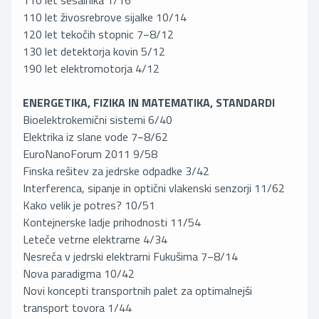
110 let sesalnika 1/16
110 let živosrebrove sijalke 10/14
120 let tekočih stopnic 7−8/12
130 let detektorja kovin 5/12
190 let elektromotorja 4/12
ENERGETIKA, FIZIKA IN MATEMATIKA, STANDARDI
Bioelektrokemični sistemi 6/40
Elektrika iz slane vode 7−8/62
EuroNanoForum 2011 9/58
Finska rešitev za jedrske odpadke 3/42
Interferenca, sipanje in optični vlakenski senzorji 11/62
Kako velik je potres? 10/51
Kontejnerske ladje prihodnosti 11/54
Leteče vetrne elektrarne 4/34
Nesreča v jedrski elektrarni Fukušima 7−8/14
Nova paradigma 10/42
Novi koncepti transportnih palet za optimalnejši
transport tovora 1/44