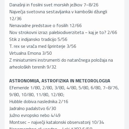
Današnji in fosilni svet morskih ježkov 7−8/26
Največja svetovna sestavljanka v kamboški džungli
12/36
Nenavadne predstave o fosilih 12/66
Nov strokovni izraz: palebiodiverziteta − kaj je to? 2/66
Stik z indijansko tradicijo 5/56
T. rex se vrača med šprinterje 3/56
Virtualna Emona 3/50
Z miniaturnimi instrumenti do natančnega položaja na
arheoloških terenih 9/32
ASTRONOMIJA, ASTROFIZIKA IN METEOROLOGIJA
Efemeride 1/80, 2/80, 3/80, 4/80, 5/80, 6/80, 7−8/76,
9/80, 10/80, 11/80, 12/80;
Hubble dobiva naslednika 2/16
Jadralno padalstvo 6/30
Južno evropsko nebo 4/49
Montsec − največji katalonski observatorij 10/34