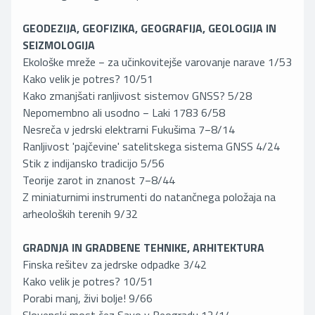
GEODEZIJA, GEOFIZIKA, GEOGRAFIJA, GEOLOGIJA IN
SEIZMOLOGIJA
Ekološke mreže − za učinkovitejše varovanje narave 1/53
Kako velik je potres? 10/51
Kako zmanjšati ranljivost sistemov GNSS? 5/28
Nepomembno ali usodno − Laki 1783 6/58
Nesreča v jedrski elektrarni Fukušima 7−8/14
Ranljivost 'pajčevine' satelitskega sistema GNSS 4/24
Stik z indijansko tradicijo 5/56
Teorije zarot in znanost 7−8/44
Z miniaturnimi instrumenti do natančnega položaja na
arheoloških terenih 9/32
GRADNJA IN GRADBENE TEHNIKE, ARHITEKTURA
Finska rešitev za jedrske odpadke 3/42
Kako velik je potres? 10/51
Porabi manj, živi bolje! 9/66