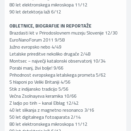
80 let elektronskega mikroskopa 11/12
90 let detektorja laži 6/12
OBLETNICE, BIOGRAFIJE IN REPORTAŽE
Brazdasti kit v Prirodoslovnem muzeju Slovenije 12/30
EuroNanoForum 2011 9/58
Južno evropsko nebo 4/49
Letalske prireditve nekoliko drugače 2/48
Montsec − največji katalonski observatorij 10/34
Porabi manj, živi bolje! 9/66
Prihodnost evropskega letalskega prometa 5/62
S hlaponi po Veliki Britaniji 4/56
Stik z indijansko tradicijo 5/56
Večna Zsolnayeva keramika 10/66
Z ladjo po tirih − kanal Elblag 12/42
40 let slikanja z magnetno resonanco 3/16
50 let digitalnega fotoaparata 2/14
80 let elektronskega mikroskopa 11/12