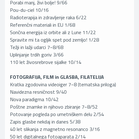
Porabi manj, živi bolje! 9/66
Pou-du-ciel 10/16
Radioterapija in zdravljenje raka 6/22
Referenčni materiali in EU 1/68
Sončna energija iz orbite ali z Lune 11/22
Spravite mi ta ogljik spet pod zemljo! 1/28
Težji in lažji udarci 7−8/68
Uplinjanje trdih goriv 3/66
110 let živosrebrove sijalke 10/14
FOTOGRAFIJA, FILM in GLASBA, FILATELIJA
Kratka zgodovina videoiger 7−8 (tematska priloga)
Navidezna resničnost 9/40
Nova paradigma 10/42
Poštne znamke in njihovo zbiranje 7−8/52
Potovanje pogleda po umetniškem delu 2/54
Zapis glasbe nekdaj in danes 5/38
40 let slikanja z magnetno resonanco 3/16
50 let digitalnega fotoaparata 2/14