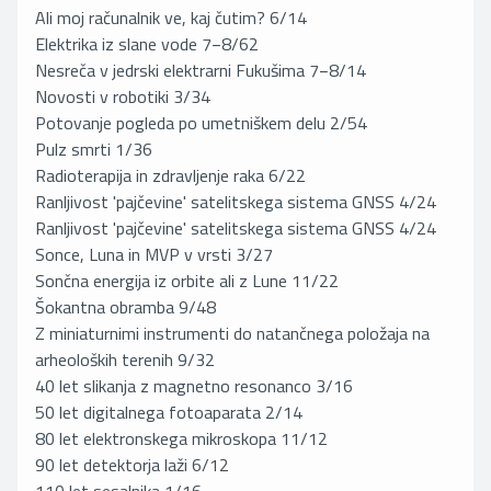
Ali moj računalnik ve, kaj čutim? 6/14
Elektrika iz slane vode 7−8/62
Nesreča v jedrski elektrarni Fukušima 7−8/14
Novosti v robotiki 3/34
Potovanje pogleda po umetniškem delu 2/54
Pulz smrti 1/36
Radioterapija in zdravljenje raka 6/22
Ranljivost 'pajčevine' satelitskega sistema GNSS 4/24
Ranljivost 'pajčevine' satelitskega sistema GNSS 4/24
Sonce, Luna in MVP v vrsti 3/27
Sončna energija iz orbite ali z Lune 11/22
Šokantna obramba 9/48
Z miniaturnimi instrumenti do natančnega položaja na
arheoloških terenih 9/32
40 let slikanja z magnetno resonanco 3/16
50 let digitalnega fotoaparata 2/14
80 let elektronskega mikroskopa 11/12
90 let detektorja laži 6/12