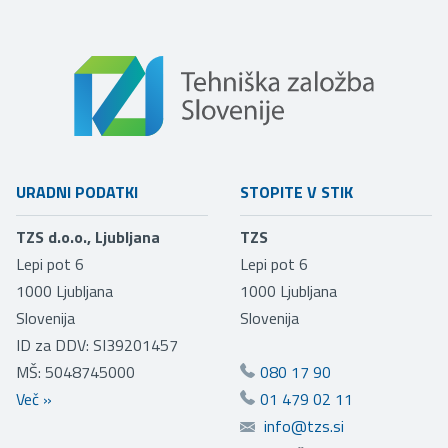
URADNI PODATKI
STOPITE V STIK
TZS d.o.o., Ljubljana
TZS
Lepi pot 6
Lepi pot 6
1000
Ljubljana
1000
Ljubljana
Slovenija
Slovenija
ID za DDV: SI39201457
MŠ: 5048745000
080 17 90
Več
»
01 479 02 11
info@tzs.si