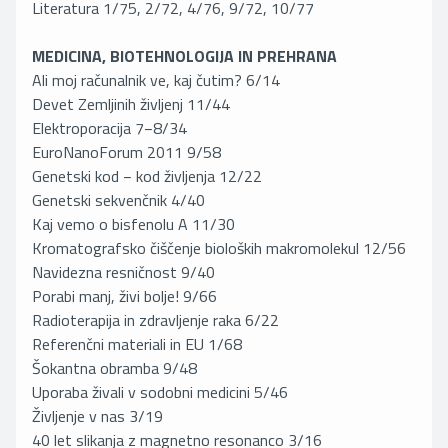
Literatura 1/75, 2/72, 4/76, 9/72, 10/77
MEDICINA, BIOTEHNOLOGIJA IN PREHRANA
Ali moj računalnik ve, kaj čutim? 6/14
Devet Zemljinih življenj 11/44
Elektroporacija 7−8/34
EuroNanoForum 2011 9/58
Genetski kod − kod življenja 12/22
Genetski sekvenčnik 4/40
Kaj vemo o bisfenolu A 11/30
Kromatografsko čiščenje bioloških makromolekul 12/56
Navidezna resničnost 9/40
Porabi manj, živi bolje! 9/66
Radioterapija in zdravljenje raka 6/22
Referenčni materiali in EU 1/68
Šokantna obramba 9/48
Uporaba živali v sodobni medicini 5/46
Življenje v nas 3/19
40 let slikanja z magnetno resonanco 3/16