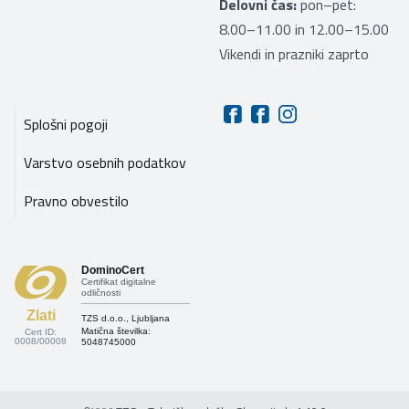
Delovni čas:
pon–pet:
8.00–11.00 in 12.00–15.00
Vikendi in prazniki zaprto
Splošni pogoji
Varstvo osebnih podatkov
Pravno obvestilo
DominoCert
Certifikat digitalne
odličnosti
Zlati
TZS d.o.o., Ljubljana
Matična številka:
Cert ID:
0008/00008
5048745000