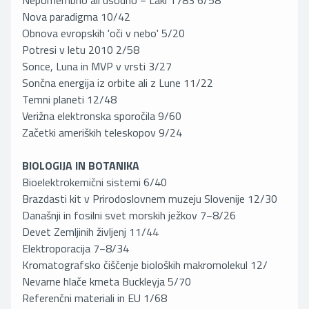
Nepomembno ali usodno − Laki 1783 6/58
Nova paradigma 10/42
Obnova evropskih 'oči v nebo' 5/20
Potresi v letu 2010 2/58
Sonce, Luna in MVP v vrsti 3/27
Sončna energija iz orbite ali z Lune 11/22
Temni planeti 12/48
Verižna elektronska sporočila 9/60
Začetki ameriških teleskopov 9/24
BIOLOGIJA IN BOTANIKA
Bioelektrokemični sistemi 6/40
Brazdasti kit v Prirodoslovnem muzeju Slovenije 12/30
Današnji in fosilni svet morskih ježkov 7−8/26
Devet Zemljinih življenj 11/44
Elektroporacija 7−8/34
Kromatografsko čiščenje bioloških makromolekul 12/
Nevarne hlače kmeta Buckleyja 5/70
Referenčni materiali in EU 1/68