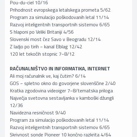
Pou-du-ciel 10/16
Prihodnost evropskega letalskega prometa 5/62
Program za simulacijo poškodovanih letal 11/14
Razvoj inteligentnih transportnih sistemov 6/65
S hlaponi po Veliki Britaniji 4/56
Slovenski most čez Savo v Beogradu 12/14
Z ladjo po tirih − kanal Elblag 12/42
120 let tekočih stopnic 7−8/12
RAČUNALNIŠTVO IN INFORMATIKA, INTERNET
Ali moj računalnik ve, kaj čutim? 6/14
GOS − spletno okno do govorjene slovenščine 2/40
Kratka zgodovina videoiger 7−8/tematska priloga
Največja svetovna sestavljanka v kamboški džungli
12/36
Navidezna resničnost 9/40
Program za simulacijo poškodovanih letal 11/14
Razvoj inteligentnih transportnih sistemov 6/65
Skrivnost sonde Pioneer 10 končno razkrita 4/64