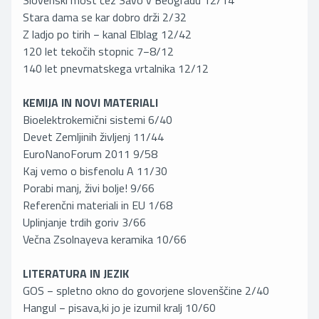
Slovenski most čez Savo v Beogradu 12/14
Stara dama se kar dobro drži 2/32
Z ladjo po tirih − kanal Elblag 12/42
120 let tekočih stopnic 7−8/12
140 let pnevmatskega vrtalnika 12/12
KEMIJA IN NOVI MATERIALI
Bioelektrokemični sistemi 6/40
Devet Zemljinih življenj 11/44
EuroNanoForum 2011 9/58
Kaj vemo o bisfenolu A 11/30
Porabi manj, živi bolje! 9/66
Referenčni materiali in EU 1/68
Uplinjanje trdih goriv 3/66
Večna Zsolnayeva keramika 10/66
LITERATURA IN JEZIK
GOS − spletno okno do govorjene slovenščine 2/40
Hangul − pisava,ki jo je izumil kralj 10/60