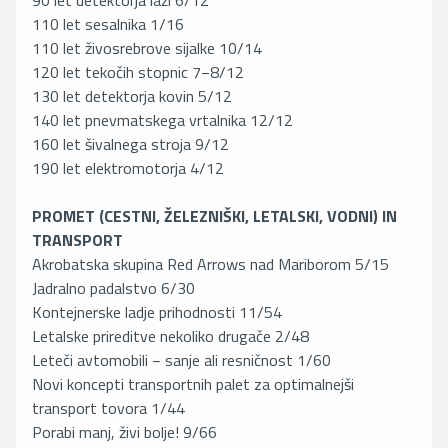
90 let detektorja laži 6/12
110 let sesalnika 1/16
110 let živosrebrove sijalke 10/14
120 let tekočih stopnic 7−8/12
130 let detektorja kovin 5/12
140 let pnevmatskega vrtalnika 12/12
160 let šivalnega stroja 9/12
190 let elektromotorja 4/12
PROMET (CESTNI, ŽELEZNIŠKI, LETALSKI, VODNI) IN
TRANSPORT
Akrobatska skupina Red Arrows nad Mariborom 5/15
Jadralno padalstvo 6/30
Kontejnerske ladje prihodnosti 11/54
Letalske prireditve nekoliko drugače 2/48
Leteči avtomobili − sanje ali resničnost 1/60
Novi koncepti transportnih palet za optimalnejši
transport tovora 1/44
Porabi manj, živi bolje! 9/66