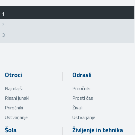
1
2
3
Otroci
Odrasli
Najmlajši
Priročniki
Risani junaki
Prosti čas
Priročniki
Živali
Ustvarjanje
Ustvarjanje
Šola
Življenje in tehnika