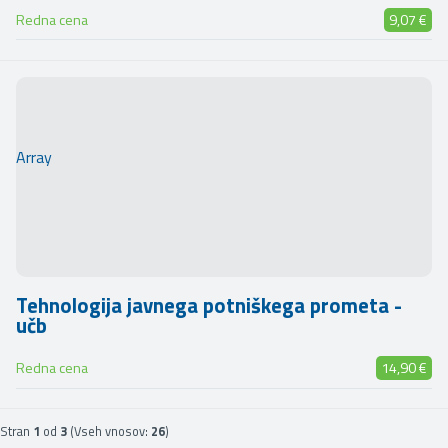
Redna cena
9,07 €
Array
Tehnologija javnega potniškega prometa -
učb
Redna cena
14,90 €
Stran
1
od
3
(Vseh vnosov:
26
)