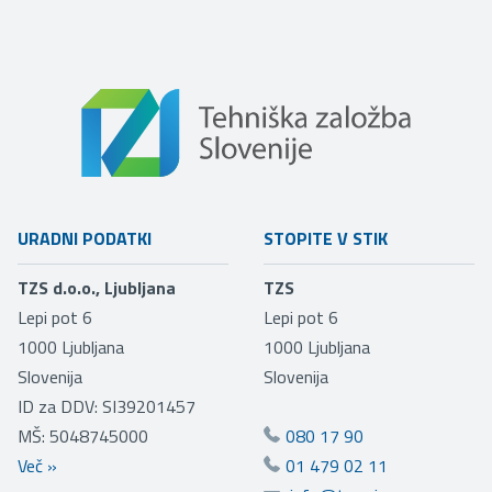
URADNI PODATKI
STOPITE V STIK
TZS d.o.o., Ljubljana
TZS
Lepi pot 6
Lepi pot 6
1000
Ljubljana
1000
Ljubljana
Slovenija
Slovenija
ID za DDV: SI39201457
MŠ: 5048745000
080 17 90
Več
»
01 479 02 11