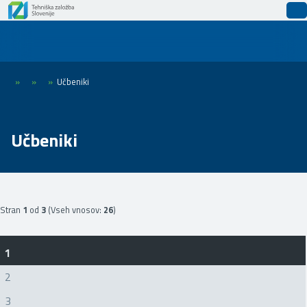
»
»
»
Učbeniki
Učbeniki
Stran
1
od
3
(Vseh vnosov:
26
)
1
2
3