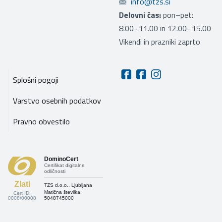
info@tzs.si
Delovni čas:
pon–pet:
8.00–11.00 in 12.00–15.00
Vikendi in prazniki zaprto
Splošni pogoji
Varstvo osebnih podatkov
Pravno obvestilo
DominoCert
Certifikat digitalne
odličnosti
Zlati
TZS d.o.o., Ljubljana
Matična številka:
Cert ID:
0008/00008
5048745000