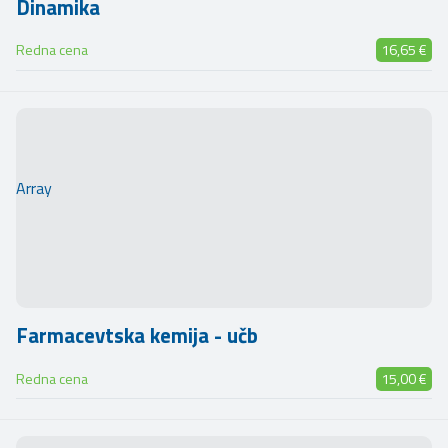
Dinamika
Redna cena
16,65 €
Array
Farmacevtska kemija - učb
Redna cena
15,00 €