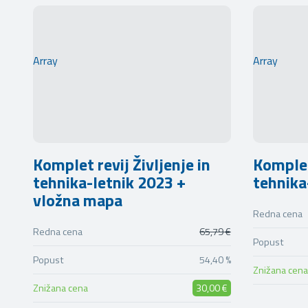
Array
Array
Komplet revij Življenje in
Komplet 
tehnika-letnik 2023 +
tehnika
vložna mapa
Redna cena
Redna cena
65,79 €
Popust
Popust
54,40 %
Znižana cena
Znižana cena
30,00 €