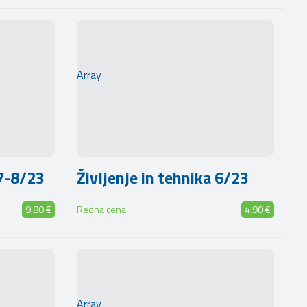
Array
 7-8/23
Življenje in tehnika 6/23
9,80 €
Redna cena
4,90 €
Array