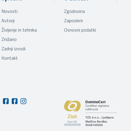
Novosti
Zgodovina
Avtorji
Zaposleni
Življenje in tehnika
Osnovni podatki
Znižano
Zadnji izvodi
Kontakt
DominoCert
Certifikat digitalne
odličnosti
Zlati
TZS d.o.o., Ljubljana
Matična številka:
Cert ID:
0008/00008
5048745000