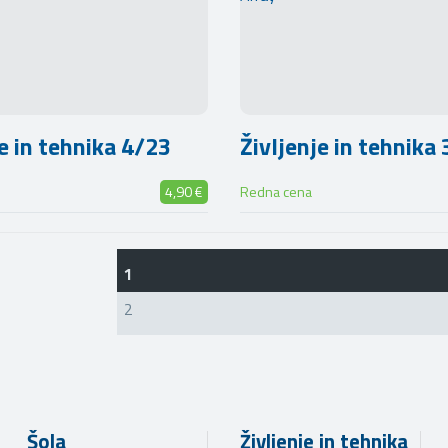
je in tehnika 4/23
Življenje in tehnika
4,90 €
Redna cena
1
2
Šola
Življenje in tehnika