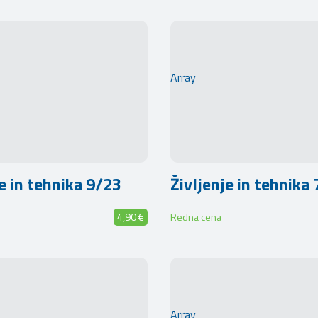
Array
je in tehnika 9/23
Življenje in tehnika
4,90 €
Redna cena
Array