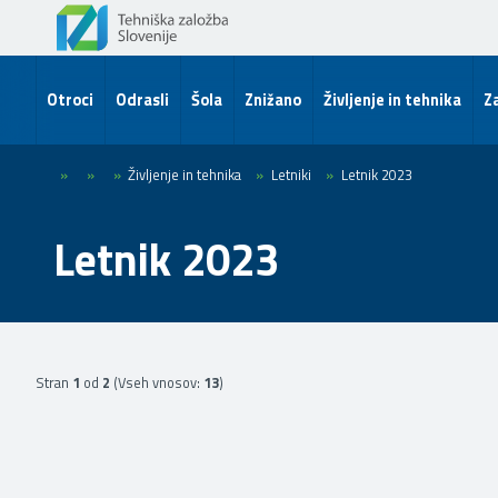
Otroci
Odrasli
Šola
Znižano
Življenje in tehnika
Za
»
»
»
Življenje in tehnika
»
Letniki
»
Letnik 2023
Letnik 2023
Stran
1
od
2
(Vseh vnosov:
13
)