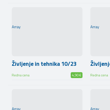
Array
Array
Življenje in tehnika 10/23
Življen
Redna cena
4,90 €
Redna cena
Array
Array