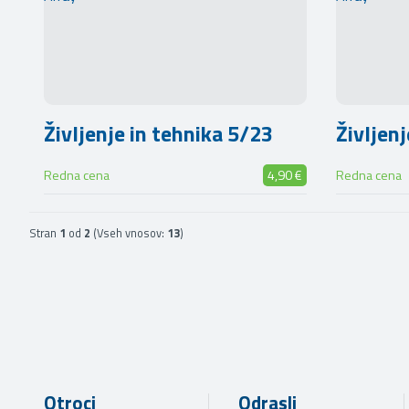
Življenje in tehnika 5/23
Življen
Redna cena
4,90 €
Redna cena
Stran
1
od
2
(Vseh vnosov:
13
)
Otroci
Odrasli