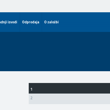
dnji izvodi
Odprodaja
O založbi
1
2