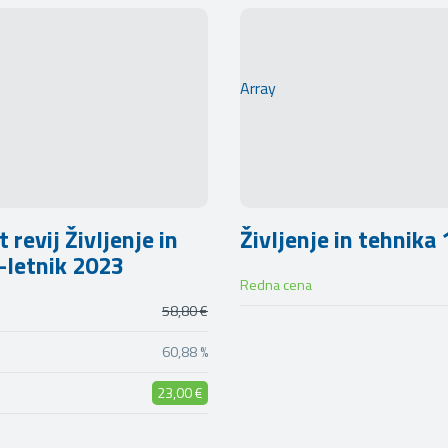
Array
revij Življenje in
Življenje in tehnika
-letnik 2023
Redna cena
58,80 €
60,88 %
23,00 €