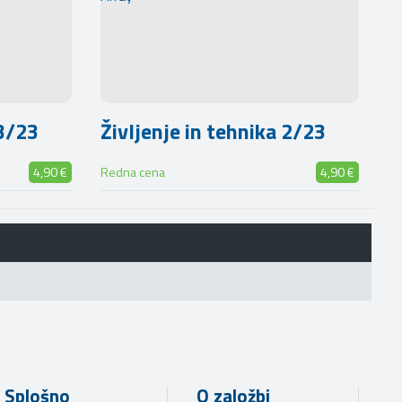
 3/23
Življenje in tehnika 2/23
4,90 €
Redna cena
4,90 €
Splošno
O založbi